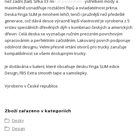
než zadní (tail). Šířka 33 mm je posledním výstřelkem módy a
maximálně usnadňuje roztáčení flipů a ovladatelnost prkna.
Deska Finga SLIM je mnohem lehčí, tenčí i pružnější než předešlé
generace, což dává desce výrazně lepší vlastnosti! Je vyrobena z 5
vrstev speciálních dřevěných dýh v kombinaci českých a amerických
dřevin. Celá deska se vyznačuje ručním precizním povrchovým
opracováním a perfektním začistěním. Lakovaný povrch podporuje
odolnost designu. Velmi přesné vrtání otvorů pro trucky zaručuje
kompatibilnost se všemi dostupnými trucky.
Je dodávána v balení, které obsahuje desku Finga SLIM edice
Design, FBS Extra smooth tape a samolepky.
Vyrobeno v České republice.
Zboží zařazeno v kategoriích
Desky
Design