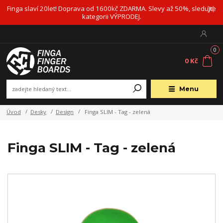
Finga slaví 20let! Doprava od 1600kč ZDARMA. Slevy až 50%, sledujte
kategorii VÝPRODEJ.
0
0 Kč
Menu
Úvod
Desky
Design
Finga SLIM - Tag - zelená
Finga SLIM - Tag - zelená