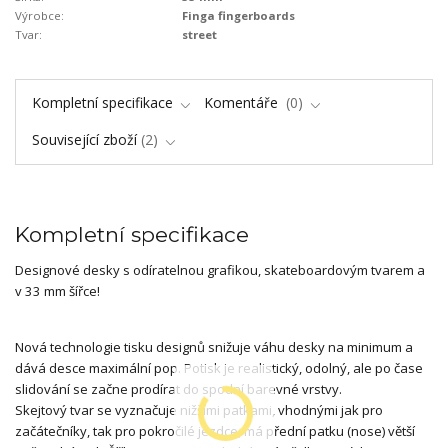
Výrobce:
Finga fingerboards
Tvar:
street
Kompletní specifikace
Komentáře
0
Související zboží
2
Kompletní specifikace
Designové desky s odíratelnou grafikou, skateboardovým tvarem a
v 33 mm šířce!
Nová technologie tisku designů snižuje váhu desky na minimum a
dává desce maximální pop. Potisk je realistický, odolný, ale po čase
slidování se začne prodírat do spodní barevné vrstvy.
Skejtový tvar se vyznačuje nižšími patkami, vhodnými jak pro
začátečníky, tak pro pokročilé jezdce, má přední patku (nose) větší