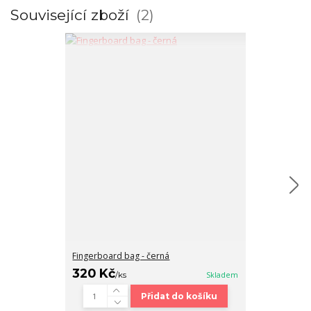
Související zboží
2
Fingerboard bag - černá
FBS Smooth ta
320 Kč
240 Kč
/
ks
Skladem
/
sa
Přidat do košíku