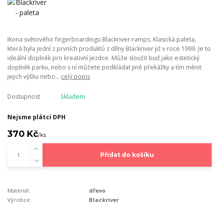
Ikona světového fingerboardingu Blackriver-ramps. Klasická paleta,
která byla jední z prvních produktů z dílny Blackriver již v roce 1999. Je to
ideální doplněk pro kreativní jezdce. Může sloužit buď jako estetický
doplněk parku, nebo s ní můžete podkládat jiné překážky a tím měnit
jejich výšku nebo...
celý popis
Dostupnost
Skladem
Nejsme plátci DPH
370 Kč
/
ks
Přidat do košíku
Materiál:
dřevo
Výrobce:
Blackriver