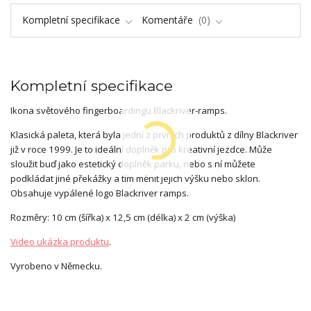
Kompletní specifikace
Komentáře
0
Kompletní specifikace
Ikona světového fingerboardingu Blackriver-ramps.
Klasická paleta, která byla jední z prvních produktů z dílny Blackriver
již v roce 1999. Je to ideální doplněk pro kreativní jezdce. Může
sloužit buď jako estetický doplněk parku, nebo s ní můžete
podkládat jiné překážky a tím měnit jejich výšku nebo sklon.
Obsahuje vypálené logo Blackriver ramps.
Rozměry: 10 cm (šířka) x 12,5 cm (délka) x 2 cm (výška)
Video ukázka produktu
.
Vyrobeno v Německu.