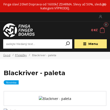
Finga slaví 20let! Doprava od 1600kč ZDARMA. Slevy až 50%, sledujte
kategorii VÝPRODEJ.
0
0 Kč
Menu
Úvod
Překážky
Blackriver - paleta
Blackriver - paleta
Novinka