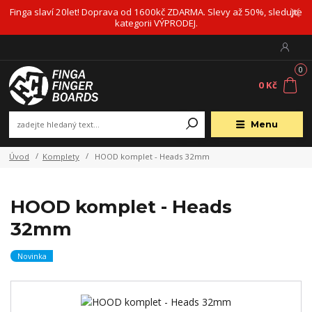
Finga slaví 20let! Doprava od 1600kč ZDARMA. Slevy až 50%, sledujte
kategorii VÝPRODEJ.
0
0 Kč
Menu
Úvod
Komplety
HOOD komplet - Heads 32mm
HOOD komplet - Heads
32mm
Novinka