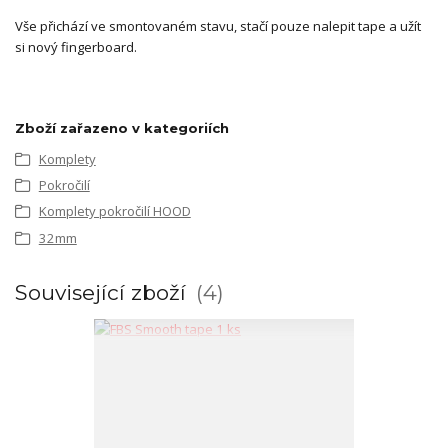
Vše přichází ve smontovaném stavu, stačí pouze nalepit tape a užít
si nový fingerboard.
Zboží zařazeno v kategoriích
Komplety
Pokročilí
Komplety pokročilí HOOD
32mm
Související zboží
4