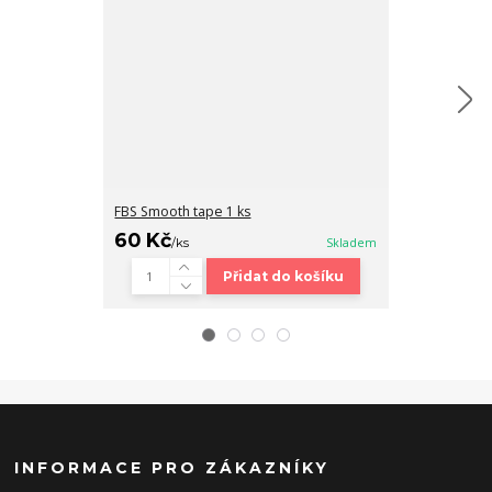
FBS Smooth tape 1 ks
R-bushings – So
60 Kč
150 Kč
/
ks
Skladem
/
sad
Přidat do košíku
INFORMACE PRO ZÁKAZNÍKY