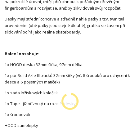
na pokročilé úrovni, chtějí přičuchnout k pořádným dřevěným
fingerboardům a rozvíjet se, aniž by zlikvidovali svůj rozpočet.
Desky mají střední concave a středně nahlé patky s tzv. twin tail
provedením (obě patky jsou stejně dlouhé), grafika se časem při
slidování odírá jako reálné skateboardy.
Balení obsahuje:
1x HOOD deska 32mm šířka, 97mm délka
1x pár Solid Axle III trucků 32mm šířky (vč. 8 šroubků pro uchycení k
desce a 6 pojistných matiček)
1x sada ložiskových koleček
1x Tape - již oříznutý na rozměr desky
1x šroubovák
HOOD samolepky