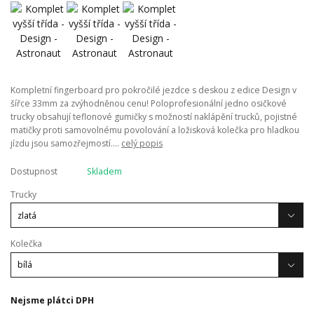
Kompletní fingerboard pro pokročilé jezdce s deskou z edice Design v
šířce 33mm za zvýhodněnou cenu! Poloprofesionální jedno osičkové
trucky obsahují teflonové gumičky s možností naklápění trucků, pojistné
matičky proti samovolnému povolování a ložisková kolečka pro hladkou
jízdu jsou samozřejmostí....
celý popis
Dostupnost
Skladem
Trucky
Kolečka
Nejsme plátci DPH