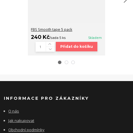
FBS Smooth tape 5 pack
Fingerboard b
240 Kč
320 Kč
/
sada 5 ks
Skladem
/
ks
Přidat do košíku
INFORMACE PRO ZÁKAZNÍKY
O nás
Jak nakupovat
Obchodní podmínky