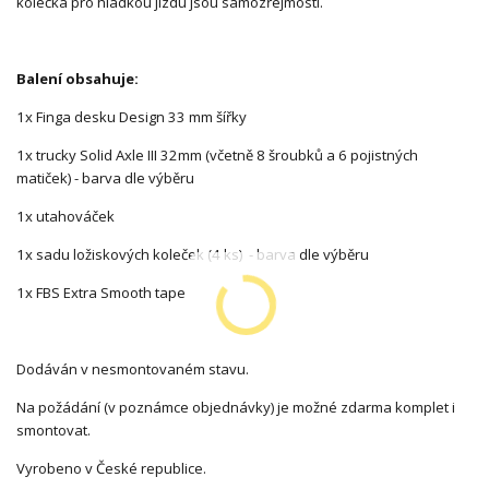
kolečka pro hladkou jízdu jsou samozřejmostí.
Balení obsahuje:
1x Finga desku Design 33 mm šířky
1x trucky Solid Axle III 32mm (včetně 8 šroubků a 6 pojistných
matiček) - barva dle výběru
1x utahováček
1x sadu ložiskových koleček (4 ks) - barva dle výběru
1x FBS Extra Smooth tape
Dodáván v nesmontovaném stavu.
Na požádání (v poznámce objednávky) je možné zdarma komplet i
smontovat.
Vyrobeno v České republice.