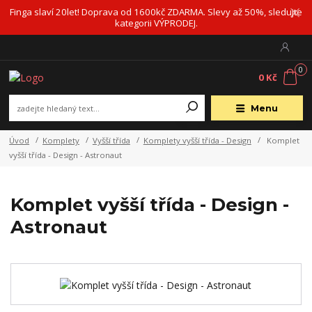
Finga slaví 20let! Doprava od 1600kč ZDARMA. Slevy až 50%, sledujte
kategorii VÝPRODEJ.
0
0 Kč
Menu
Úvod
Komplety
Vyšší třída
Komplety vyšší třída - Design
Komplet
vyšší třída - Design - Astronaut
Komplet vyšší třída - Design -
Astronaut