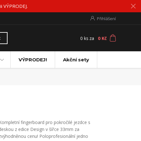
rii VÝPRODEJ.
Přihlášení
0
ks
za
0 Kč
t
VÝPRODEJ!
Akční sety
Kompletní fingerboard pro pokročilé jezdce s
deskou z edice Design v šířce 33mm za
zvýhodněnou cenu! Poloprofesionální jedno