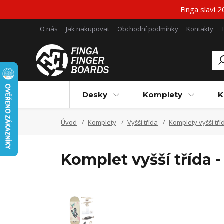
Finga slaví 
O nás
Jak nakupovat
Obchodní podmínky
Kontakty
Desky
Komplety
K
Úvod
Komplety
Vyšší třída
Komplety vyšší tří
Komplet vyšší třída 