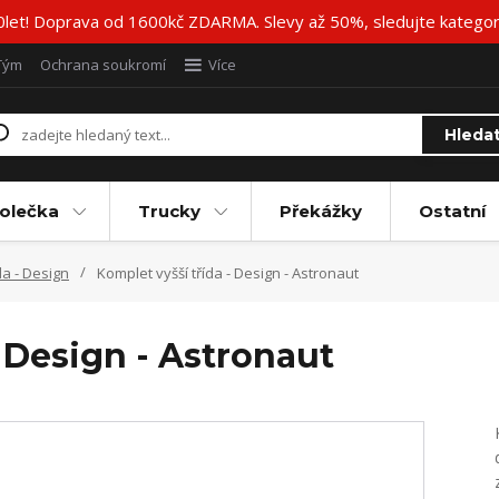
20let! Doprava od 1600kč ZDARMA. Slevy až 50%, sledujte katego
Tým
Ochrana soukromí
Více
Hleda
olečka
Trucky
Překážky
Ostatní
da - Design
Komplet vyšší třída - Design - Astronaut
- Design - Astronaut