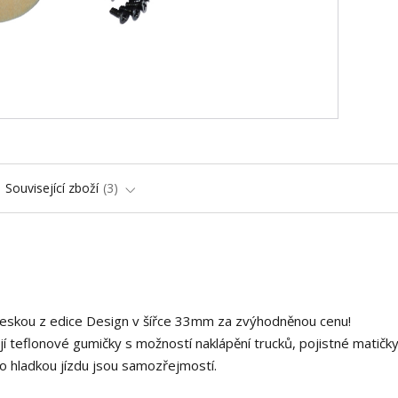
Související zboží
3
deskou z edice Design v šířce 33mm za zvýhodněnou cenu!
í teflonové gumičky s možností naklápění trucků, pojistné matičky
o hladkou jízdu jsou samozřejmostí.