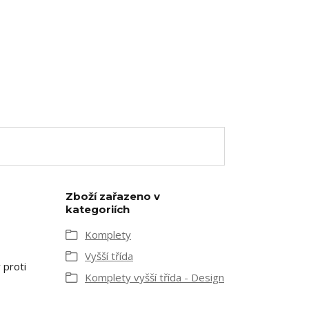
Zboží zařazeno v
kategoriích
Komplety
Vyšší třída
 proti
Komplety vyšší třída - Design