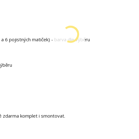
 a 6 pojistných matiček) - barva dle výběru
výběru
é zdarma komplet i smontovat.