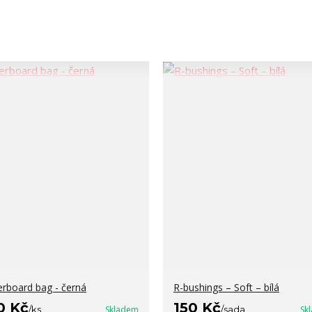
erboard bag - černá
R-bushings – Soft – bílá
0 Kč
150 Kč
/
ks
Skladem
/
sada
Sk