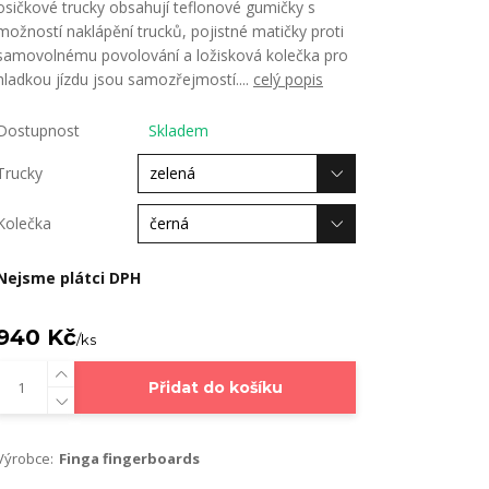
osičkové trucky obsahují teflonové gumičky s
možností naklápění trucků, pojistné matičky proti
samovolnému povolování a ložisková kolečka pro
hladkou jízdu jsou samozřejmostí....
celý popis
Dostupnost
Skladem
Trucky
Kolečka
Nejsme plátci DPH
940 Kč
/
ks
Přidat do košíku
Výrobce:
Finga fingerboards