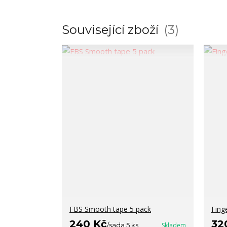
Související zboží
3
FBS Smooth tape 5 pack
Fing
240 Kč
32
/
sada 5 ks
Skladem