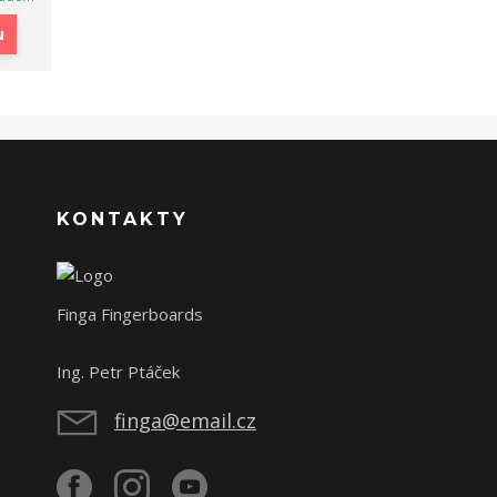
u
KONTAKTY
Finga Fingerboards
Ing. Petr Ptáček
finga@email.cz