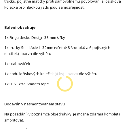
trucků, pojistné matičky proti samovolnému povolování a ložisková
kolečka pro hladkou jízdu jsou samozřejmostí.
Balení obsahuje:
1x Finga desku Design 33 mm šířky
1x trucky Solid Axle III 32mm (včetně 8 šroubků a 6 pojistných
matiček) - barva dle výběru
1x utahováček
1x sadu ložiskových koleček (4 ks) - barva dle výběru
1x FBS Extra Smooth tape
Dodáván v nesmontovaném stavu.
Na požádání (v poznámce objednávky) je možné zdarma komplet i
smontovat.