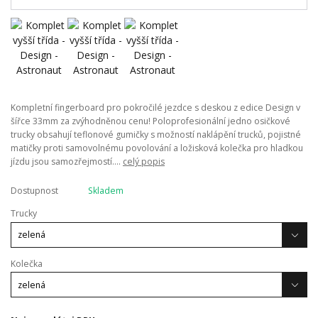
Kompletní fingerboard pro pokročilé jezdce s deskou z edice Design v
šířce 33mm za zvýhodněnou cenu! Poloprofesionální jedno osičkové
trucky obsahují teflonové gumičky s možností naklápění trucků, pojistné
matičky proti samovolnému povolování a ložisková kolečka pro hladkou
jízdu jsou samozřejmostí....
celý popis
Dostupnost
Skladem
Trucky
Kolečka