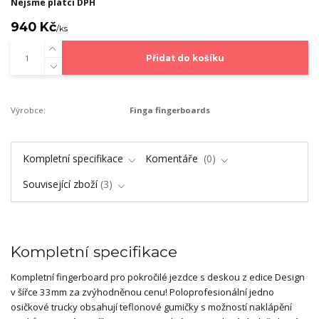
Nejsme plátci DPH
940 Kč
/
ks
Přidat do košíku
Výrobce:
Finga fingerboards
Kompletní specifikace
Komentáře
0
Související zboží
3
Kompletní specifikace
Kompletní fingerboard pro pokročilé jezdce s deskou z edice Design
v šířce 33mm za zvýhodněnou cenu! Poloprofesionální jedno
osičkové trucky obsahují teflonové gumičky s možností naklápění