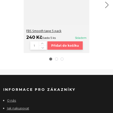
FBS Smooth tape 5 pack
Fingerboard b
240 Kč
320 Kč
/
sada 5 ks
Skladem
/
ks
Přidat do košíku
INFORMACE PRO ZÁKAZNÍKY
O nás
Jak nakupovat