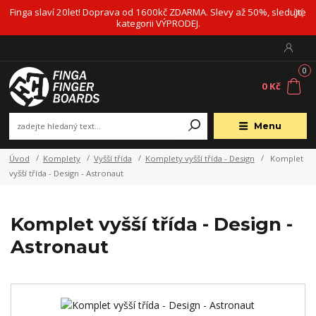
Finga slaví 20let! Doprava od 1600kč ZDARMA. Slevy až 50%, sledujte
kategorii VÝPRODEJ.
0
0 Kč
Menu
Úvod
Komplety
Vyšší třída
Komplety vyšší třída - Design
Komplet
vyšší třída - Design - Astronaut
Komplet vyšší třída - Design -
Astronaut