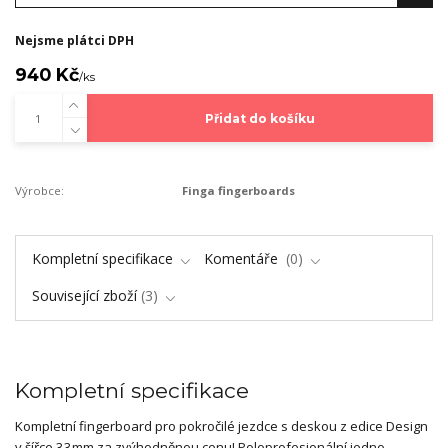
Nejsme plátci DPH
940 Kč
/
ks
Přidat do košíku
Výrobce:
Finga fingerboards
Kompletní specifikace
Komentáře
0
Související zboží
3
Kompletní specifikace
Kompletní fingerboard pro pokročilé jezdce s deskou z edice Design
v šířce 33mm za zvýhodněnou cenu! Poloprofesionální jedno