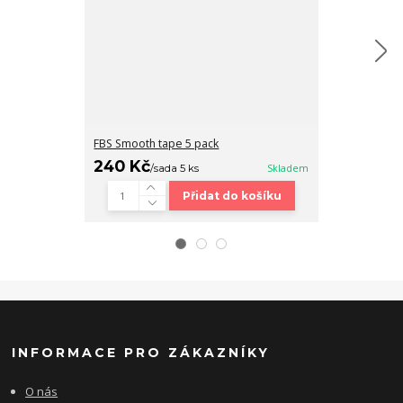
FBS Smooth tape 5 pack
Fingerboard b
240 Kč
320 Kč
/
sada 5 ks
Skladem
/
ks
Přidat do košíku
INFORMACE PRO ZÁKAZNÍKY
O nás