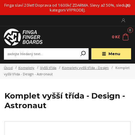
Finga slaví 20let! Doprava od 1600kč ZDARMA. Slevy až 50%, sledujte
kategorii VÝPRODEJ.
0
0 Kč
Menu
Úvod
Komplety
Vyšší třída
Komplety vyšší třída - Design
Komplet
vyšší třída - Design - Astronaut
Komplet vyšší třída - Design -
Astronaut