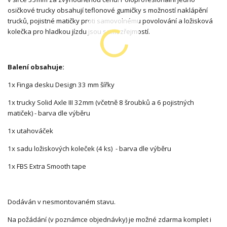
osičkové trucky obsahují teflonové gumičky s možností naklápění
trucků, pojistné matičky proti samovolnému povolování a ložisková
kolečka pro hladkou jízdu jsou samozřejmostí.
Balení obsahuje:
1x Finga desku Design 33 mm šířky
1x trucky Solid Axle III 32mm (včetně 8 šroubků a 6 pojistných
matiček) - barva dle výběru
1x utahováček
1x sadu ložiskových koleček (4 ks) - barva dle výběru
1x FBS Extra Smooth tape
Dodáván v nesmontovaném stavu.
Na požádání (v poznámce objednávky) je možné zdarma komplet i