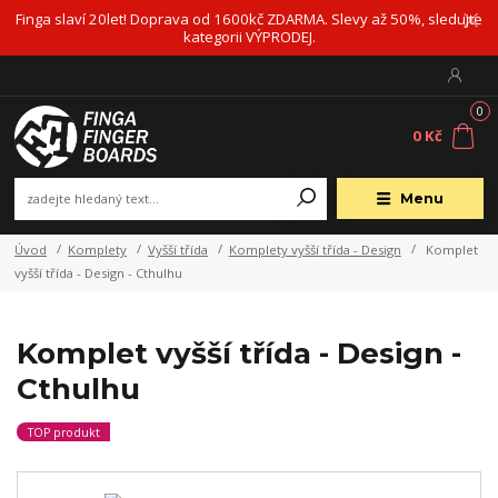
Finga slaví 20let! Doprava od 1600kč ZDARMA. Slevy až 50%, sledujte
kategorii VÝPRODEJ.
0
0 Kč
Menu
Úvod
Komplety
Vyšší třída
Komplety vyšší třída - Design
Komplet
vyšší třída - Design - Cthulhu
Komplet vyšší třída - Design -
Cthulhu
TOP produkt