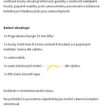
osičkové trucky obsahují teflonové gumičky s možností naklápění
trucků, pojistné matičky proti samovolnému povolování a ložisková
kolečka pro hladkou jízdu jsou samozřejmostí.
Balení obsahuje:
1x Finga desku Design 33 mm šířky
1x trucky Solid Axle III 32mm (včetně 8 šroubků a 6 pojistných
matiček) - barva dle výběru
1x utahováček
1x sadu ložiskových koleček (4 ks) - barva dle výběru
1x FBS Extra Smooth tape
Dodáván v nesmontovaném stavu.
Na požádání (v poznámce objednávky) je možné zdarma komplet i
smontovat.