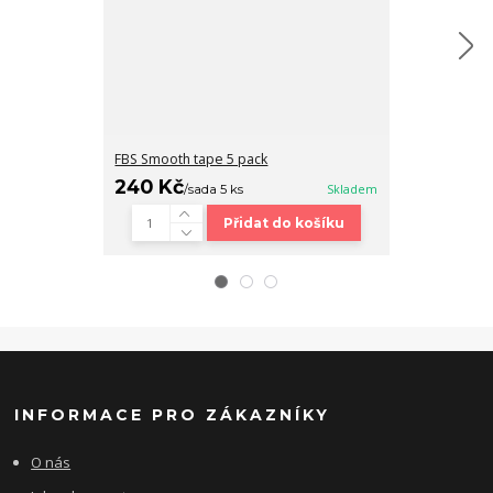
FBS Smooth tape 5 pack
Fingerboard b
240 Kč
320 Kč
/
sada 5 ks
Skladem
/
ks
Přidat do košíku
INFORMACE PRO ZÁKAZNÍKY
O nás