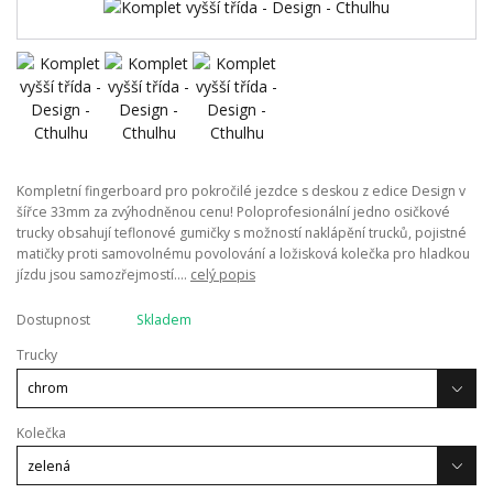
Kompletní fingerboard pro pokročilé jezdce s deskou z edice Design v
šířce 33mm za zvýhodněnou cenu! Poloprofesionální jedno osičkové
trucky obsahují teflonové gumičky s možností naklápění trucků, pojistné
matičky proti samovolnému povolování a ložisková kolečka pro hladkou
jízdu jsou samozřejmostí....
celý popis
Dostupnost
Skladem
Trucky
Kolečka