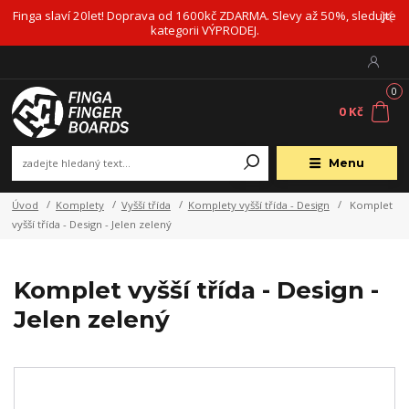
Finga slaví 20let! Doprava od 1600kč ZDARMA. Slevy až 50%, sledujte
kategorii VÝPRODEJ.
0
0 Kč
Menu
Úvod
Komplety
Vyšší třída
Komplety vyšší třída - Design
Komplet
vyšší třída - Design - Jelen zelený
Komplet vyšší třída - Design -
Jelen zelený