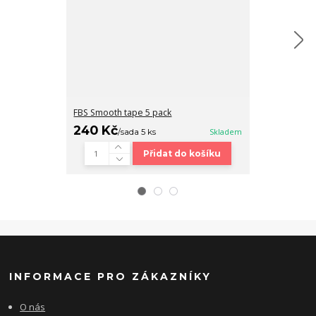
FBS Smooth tape 5 pack
Fingerboard b
240 Kč
320 Kč
/
sada 5 ks
Skladem
/
ks
Přidat do košíku
INFORMACE PRO ZÁKAZNÍKY
O nás