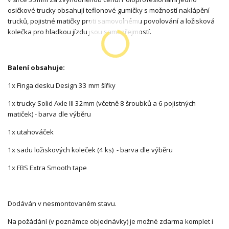
osičkové trucky obsahují teflonové gumičky s možností naklápění
trucků, pojistné matičky proti samovolnému povolování a ložisková
kolečka pro hladkou jízdu jsou samozřejmostí.
Balení obsahuje:
1x Finga desku Design 33 mm šířky
1x trucky Solid Axle III 32mm (včetně 8 šroubků a 6 pojistných
matiček) - barva dle výběru
1x utahováček
1x sadu ložiskových koleček (4 ks) - barva dle výběru
1x FBS Extra Smooth tape
Dodáván v nesmontovaném stavu.
Na požádání (v poznámce objednávky) je možné zdarma komplet i