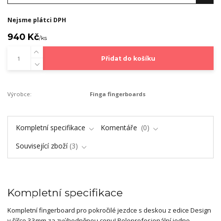
Nejsme plátci DPH
940 Kč
/
ks
Přidat do košíku
Výrobce:
Finga fingerboards
Kompletní specifikace
Komentáře
0
Související zboží
3
Kompletní specifikace
Kompletní fingerboard pro pokročilé jezdce s deskou z edice Design
v šířce 33mm za zvýhodněnou cenu! Poloprofesionální jedno