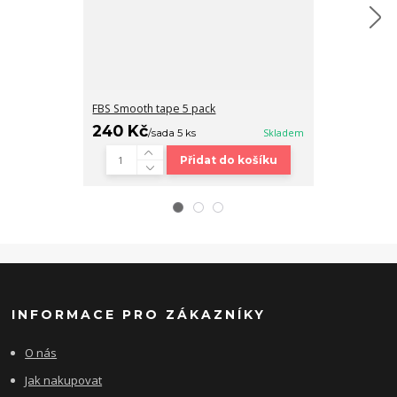
FBS Smooth tape 5 pack
Fingerboard b
240 Kč
320 Kč
/
sada 5 ks
Skladem
/
ks
Přidat do košíku
INFORMACE PRO ZÁKAZNÍKY
O nás
Jak nakupovat