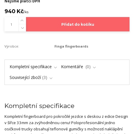
Nejsme plátci DPH
940 Kč
/
ks
Přidat do košíku
Výrobce:
Finga fingerboards
Kompletní specifikace
Komentáře
0
Související zboží
3
Kompletní specifikace
Kompletní fingerboard pro pokročilé jezdce s deskou z edice Design
v šířce 33mm za zvýhodněnou cenu! Poloprofesionální jedno
osičkové trucky obsahují teflonové gumičky s možností naklápění