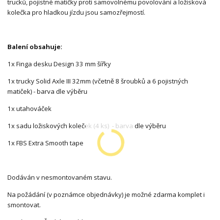
trucků, pojistné matičky proti samovolnému povolování a ložisková
kolečka pro hladkou jízdu jsou samozřejmostí.
Balení obsahuje:
1x Finga desku Design 33 mm šířky
1x trucky Solid Axle III 32mm (včetně 8 šroubků a 6 pojistných
matiček) - barva dle výběru
1x utahováček
1x sadu ložiskových koleček (4 ks) - barva dle výběru
1x FBS Extra Smooth tape
Dodáván v nesmontovaném stavu.
Na požádání (v poznámce objednávky) je možné zdarma komplet i
smontovat.