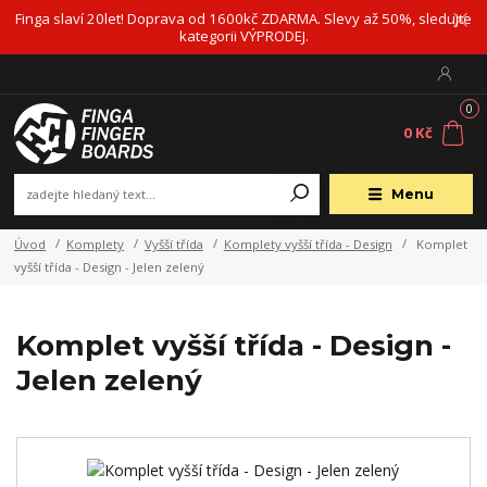
Finga slaví 20let! Doprava od 1600kč ZDARMA. Slevy až 50%, sledujte
kategorii VÝPRODEJ.
0
0 Kč
Menu
Úvod
Komplety
Vyšší třída
Komplety vyšší třída - Design
Komplet
vyšší třída - Design - Jelen zelený
Komplet vyšší třída - Design -
Jelen zelený