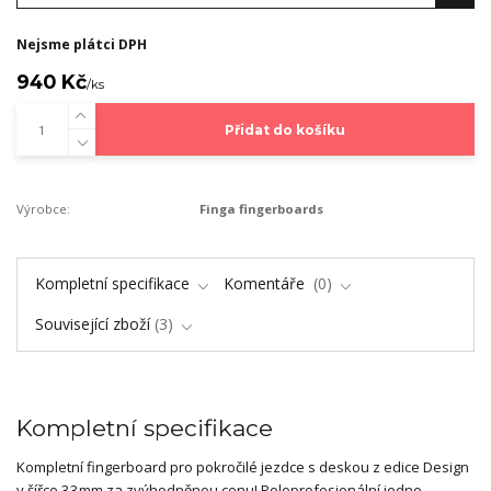
Nejsme plátci DPH
940 Kč
/
ks
Přidat do košíku
Výrobce:
Finga fingerboards
Kompletní specifikace
Komentáře
0
Související zboží
3
Kompletní specifikace
Kompletní fingerboard pro pokročilé jezdce s deskou z edice Design
v šířce 33mm za zvýhodněnou cenu! Poloprofesionální jedno