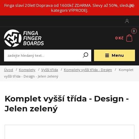
Finga slaví 20let! Doprava od 1600kč ZDARMA. Slevy až 50%, sledujte
kategorii VÝPRODEJ.
0
0 Kč
Menu
Úvod
Komplety
Vyšší třída
Komplety vyšší třída - Design
Komplet
vyšší třída - Design - Jelen zelený
Komplet vyšší třída - Design -
Jelen zelený