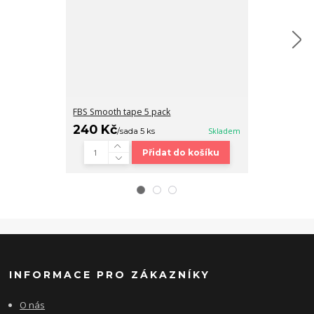
FBS Smooth tape 5 pack
Fingerboard b
240 Kč
320 Kč
/
sada 5 ks
Skladem
/
ks
Přidat do košíku
INFORMACE PRO ZÁKAZNÍKY
O nás