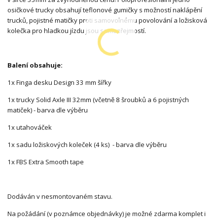
osičkové trucky obsahují teflonové gumičky s možností naklápění
trucků, pojistné matičky proti samovolnému povolování a ložisková
kolečka pro hladkou jízdu jsou samozřejmostí.
Balení obsahuje:
1x Finga desku Design 33 mm šířky
1x trucky Solid Axle III 32mm (včetně 8 šroubků a 6 pojistných
matiček) - barva dle výběru
1x utahováček
1x sadu ložiskových koleček (4 ks) - barva dle výběru
1x FBS Extra Smooth tape
Dodáván v nesmontovaném stavu.
Na požádání (v poznámce objednávky) je možné zdarma komplet i