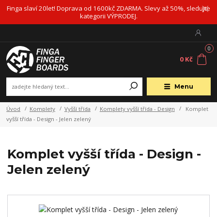
Finga slaví 20let! Doprava od 1600kč ZDARMA. Slevy až 50%, sledujte
kategorii VÝPRODEJ.
0
0 Kč
Menu
Úvod
Komplety
Vyšší třída
Komplety vyšší třída - Design
Komplet
vyšší třída - Design - Jelen zelený
Komplet vyšší třída - Design -
Jelen zelený