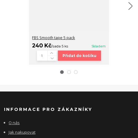
FBS Smooth tape 5 pack
Fingerboard b
240 Kč
320 Kč
/
sada 5 ks
Skladem
/
ks
Přidat do košíku
INFORMACE PRO ZÁKAZNÍKY
O nás
Jak nakupovat