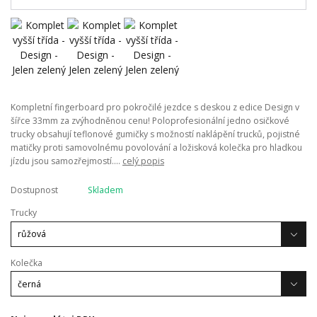
Kompletní fingerboard pro pokročilé jezdce s deskou z edice Design v
šířce 33mm za zvýhodněnou cenu! Poloprofesionální jedno osičkové
trucky obsahují teflonové gumičky s možností naklápění trucků, pojistné
matičky proti samovolnému povolování a ložisková kolečka pro hladkou
jízdu jsou samozřejmostí....
celý popis
Dostupnost
Skladem
Trucky
Kolečka