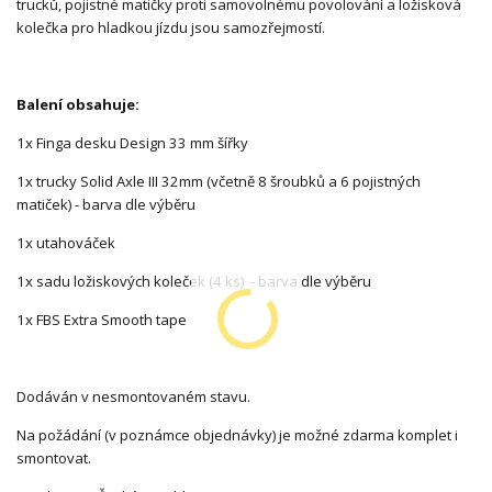
trucků, pojistné matičky proti samovolnému povolování a ložisková
kolečka pro hladkou jízdu jsou samozřejmostí.
Balení obsahuje:
1x Finga desku Design 33 mm šířky
1x trucky Solid Axle III 32mm (včetně 8 šroubků a 6 pojistných
matiček) - barva dle výběru
1x utahováček
1x sadu ložiskových koleček (4 ks) - barva dle výběru
1x FBS Extra Smooth tape
Dodáván v nesmontovaném stavu.
Na požádání (v poznámce objednávky) je možné zdarma komplet i
smontovat.