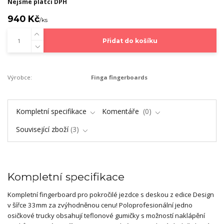
Nejsme plátci DPH
940 Kč
/
ks
Přidat do košíku
Výrobce:
Finga fingerboards
Kompletní specifikace
Komentáře
0
Související zboží
3
Kompletní specifikace
Kompletní fingerboard pro pokročilé jezdce s deskou z edice Design
v šířce 33mm za zvýhodněnou cenu! Poloprofesionální jedno
osičkové trucky obsahují teflonové gumičky s možností naklápění