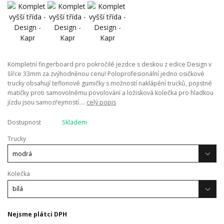
Kompletní fingerboard pro pokročilé jezdce s deskou z edice Design v
šířce 33mm za zvýhodněnou cenu! Poloprofesionální jedno osičkové
trucky obsahují teflonové gumičky s možností naklápění trucků, pojistné
matičky proti samovolnému povolování a ložisková kolečka pro hladkou
jízdu jsou samozřejmostí....
celý popis
Dostupnost
Skladem
Trucky
Kolečka
Nejsme plátci DPH