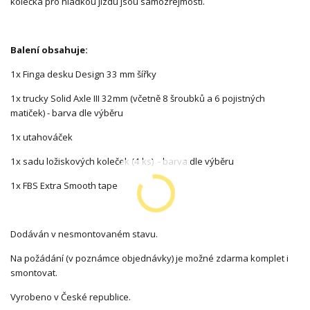
kolečka pro hladkou jízdu jsou samozřejmostí.
Balení obsahuje:
1x Finga desku Design 33 mm šířky
1x trucky Solid Axle III 32mm (včetně 8 šroubků a 6 pojistných
matiček) - barva dle výběru
1x utahováček
1x sadu ložiskových koleček (4 ks) - barva dle výběru
1x FBS Extra Smooth tape
Dodáván v nesmontovaném stavu.
Na požádání (v poznámce objednávky) je možné zdarma komplet i
smontovat.
Vyrobeno v České republice.