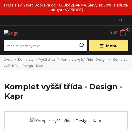
Finga slaví 20let! Doprava od 1600kč ZDARMA. Slevy až 50%, sledujte
kategorii VÝPRODEJ.
0
0 Kč
Menu
Úvod
Komplety
Vyšší třída
Komplety vyšší třída - Design
Komplet
vyšší třída - Design - Kapr
Komplet vyšší třída - Design -
Kapr