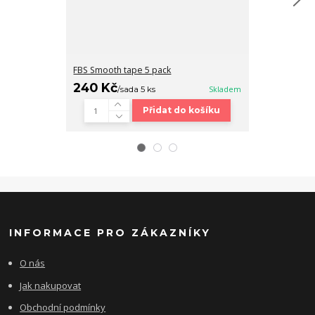
FBS Smooth tape 5 pack
Fingerboard b
240 Kč
320 Kč
/
sada 5 ks
Skladem
/
ks
Přidat do košíku
INFORMACE PRO ZÁKAZNÍKY
O nás
Jak nakupovat
Obchodní podmínky