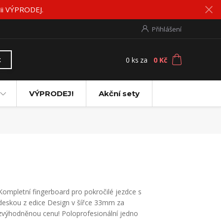
rii VÝPRODEJ.
Přihlášení
0
ks
za
0 Kč
t
VÝPRODEJ!
Akční sety
Kompletní fingerboard pro pokročilé jezdce s
deskou z edice Design v šířce 33mm za
zvýhodněnou cenu! Poloprofesionální jedno