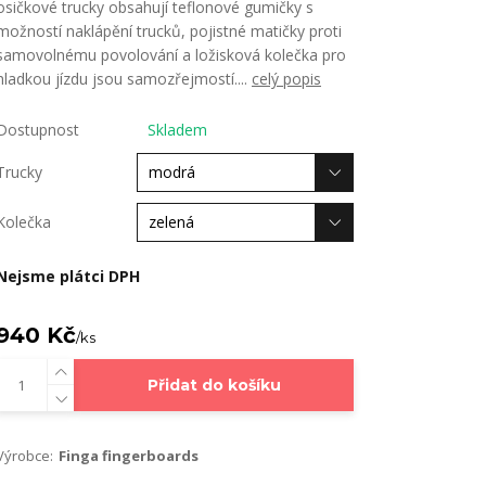
osičkové trucky obsahují teflonové gumičky s
možností naklápění trucků, pojistné matičky proti
samovolnému povolování a ložisková kolečka pro
hladkou jízdu jsou samozřejmostí....
celý popis
Dostupnost
Skladem
Trucky
Kolečka
Nejsme plátci DPH
940 Kč
/
ks
Přidat do košíku
Výrobce:
Finga fingerboards