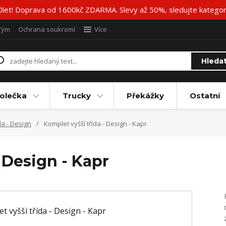
20let! Doprava od 1600kč ZDARMA. Slevy až 50%, sledujte katego
Tým
Ochrana soukromí
Více
Hleda
olečka
Trucky
Překážky
Ostatní
da - Design
Komplet vyšší třída - Design - Kapr
 Design - Kapr