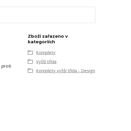
Zboží zařazeno v
kategoriích
Komplety
Vyšší třída
 proti
Komplety vyšší třída - Design