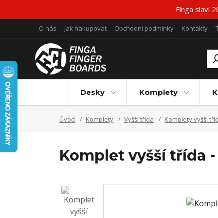
Finga slaví 
O nás
Jak nakupovat
Obchodní podmínky
Kontakty
Desky
Komplety
K
Úvod
Komplety
Vyšší třída
Komplety vyšší tří
Komplet vyšší třída -