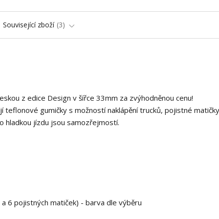
Související zboží
3
deskou z edice Design v šířce 33mm za zvýhodněnou cenu!
í teflonové gumičky s možností naklápění trucků, pojistné matičky
o hladkou jízdu jsou samozřejmostí.
 a 6 pojistných matiček) - barva dle výběru