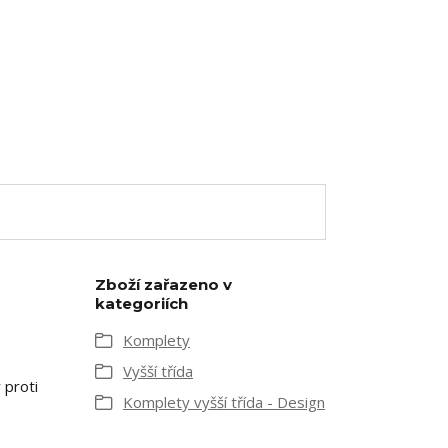
Zboží zařazeno v
kategoriích
Komplety
Vyšší třída
 proti
Komplety vyšší třída - Design