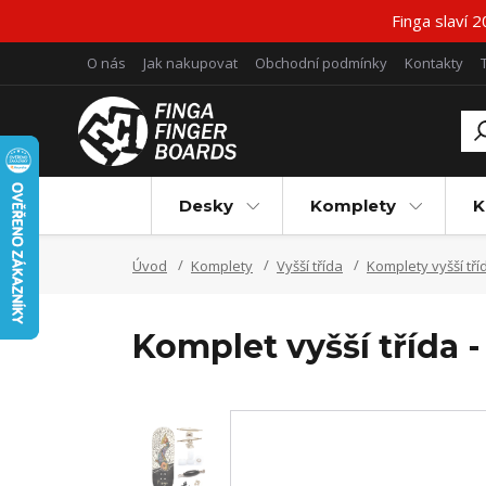
Finga slaví 
O nás
Jak nakupovat
Obchodní podmínky
Kontakty
Desky
Komplety
K
Úvod
Komplety
Vyšší třída
Komplety vyšší tří
Komplet vyšší třída -