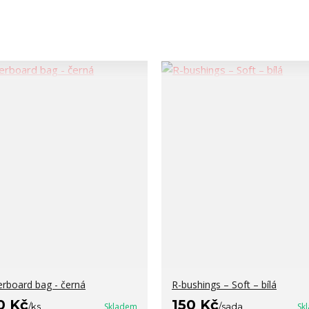
erboard bag - černá
R-bushings – Soft – bílá
0 Kč
150 Kč
/
ks
Skladem
/
sada
Sk