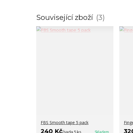
Související zboží
3
FBS Smooth tape 5 pack
Fing
240 Kč
32
/
sada 5 ks
Skladem