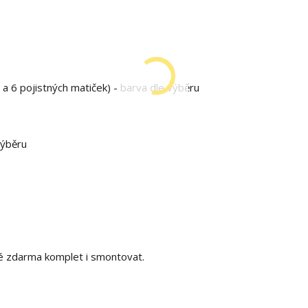
 a 6 pojistných matiček) - barva dle výběru
výběru
é zdarma komplet i smontovat.