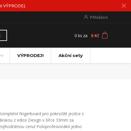
rii VÝPRODEJ.
Přihlášení
0
ks
za
0 Kč
t
VÝPRODEJ!
Akční sety
Kompletní fingerboard pro pokročilé jezdce s
deskou z edice Design v šířce 33mm za
zvýhodněnou cenu! Poloprofesionální jedno