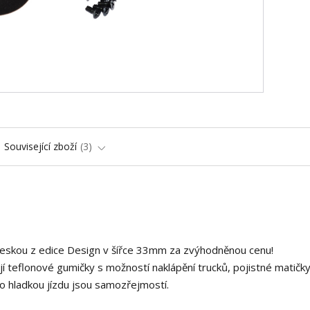
Související zboží
3
deskou z edice Design v šířce 33mm za zvýhodněnou cenu!
í teflonové gumičky s možností naklápění trucků, pojistné matičky
o hladkou jízdu jsou samozřejmostí.