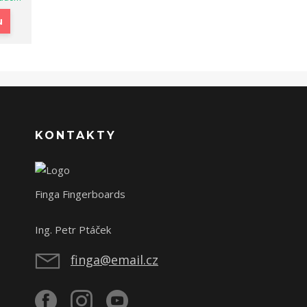
u
KONTAKTY
Finga Fingerboards
Ing. Petr Ptáček
finga@email.cz