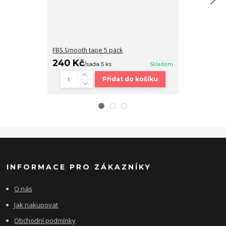
FBS Smooth tape 5 pack
Fingerboard b
240 Kč
320 Kč
/
sada 5 ks
Skladem
/
ks
Přidat do košíku
INFORMACE PRO ZÁKAZNÍKY
O nás
Jak nakupovat
Obchodní podmínky