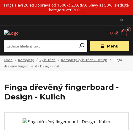
Finga slaví 20let! Doprava od 1600kč ZDARMA. Slevy až 50%, sledujte
kategorii VÝPRODEJ.
0
0 Kč
Menu
Úvod
Komplety
Vyšší třída
Komplety vyšší třída - Design
Finga
dřevěný fingerboard - Design - Kulich
Finga dřevěný fingerboard -
Design - Kulich