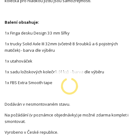
kolečka pro hladkou jízdu jsou samozřejmostí.
Balení obsahuje:
1x Finga desku Design 33 mm šířky
1x trucky Solid Axle III 32mm (včetně 8 šroubků a 6 pojistných
matiček) - barva dle výběru
1x utahováček
1x sadu ložiskových koleček (4 ks) - barva dle výběru
1x FBS Extra Smooth tape
Dodáván v nesmontovaném stavu.
Na požádání (v poznámce objednávky) je možné zdarma komplet i
smontovat.
Vyrobeno v České republice.