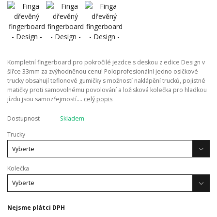
Kompletní fingerboard pro pokročilé jezdce s deskou z edice Design v
šířce 33mm za zvýhodněnou cenu! Poloprofesionální jedno osičkové
trucky obsahují teflonové gumičky s možností naklápění trucků, pojistné
matičky proti samovolnému povolování a ložisková kolečka pro hladkou
jízdu jsou samozřejmostí....
celý popis
Dostupnost
Skladem
Trucky
Kolečka
Nejsme plátci DPH