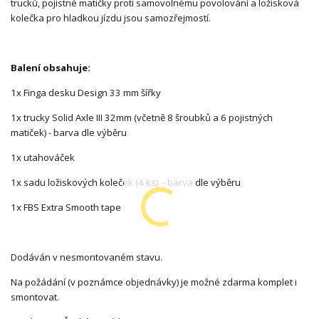
trucků, pojistné matičky proti samovolnému povolování a ložisková
kolečka pro hladkou jízdu jsou samozřejmostí.
Balení obsahuje:
1x Finga desku Design 33 mm šířky
1x trucky Solid Axle III 32mm (včetně 8 šroubků a 6 pojistných
matiček) - barva dle výběru
1x utahováček
1x sadu ložiskových koleček (4 ks) - barva dle výběru
1x FBS Extra Smooth tape
Dodáván v nesmontovaném stavu.
Na požádání (v poznámce objednávky) je možné zdarma komplet i
smontovat.