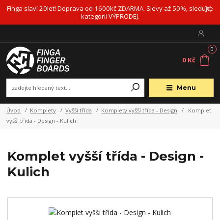
Finga slaví 20let! Doprava od 1600kč ZDARMA. Slevy až 50%, sledujte
kategorii VÝPRODEJ.
0
0 Kč
Menu
Úvod
Komplety
Vyšší třída
Komplety vyšší třída - Design
Komplet
vyšší třída - Design - Kulich
Komplet vyšší třída - Design -
Kulich