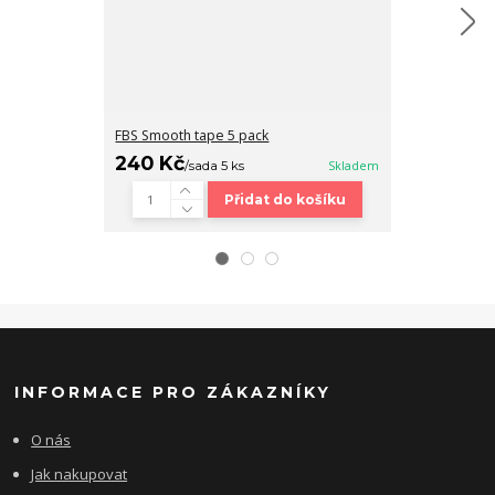
FBS Smooth tape 5 pack
Fingerboard b
240 Kč
320 Kč
/
sada 5 ks
Skladem
/
ks
Přidat do košíku
INFORMACE PRO ZÁKAZNÍKY
O nás
Jak nakupovat