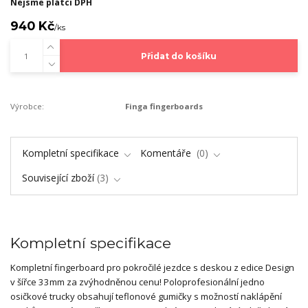
Nejsme plátci DPH
940 Kč
/
ks
Přidat do košíku
Výrobce:
Finga fingerboards
Kompletní specifikace
Komentáře
0
Související zboží
3
Kompletní specifikace
Kompletní fingerboard pro pokročilé jezdce s deskou z edice Design
v šířce 33mm za zvýhodněnou cenu! Poloprofesionální jedno
osičkové trucky obsahují teflonové gumičky s možností naklápění