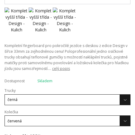
Kompletní fingerboard pro pokročilé jezdce s deskou z edice Design v
šířce 33mm za zvýhodněnou cenu! Poloprofesionální jedno osičkové
trucky obsahují teflonové gumičky s možností naklápění trucků, pojistné
matičky proti samovolnému povolování a ložisková kolečka pro hladkou
jízdu jsou samozřejmostí....
celý popis
Dostupnost
Skladem
Trucky
Kolečka