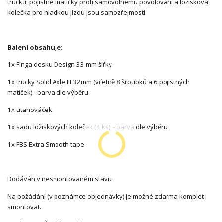
trucků, pojistné matičky proti samovolnému povolování a ložisková
kolečka pro hladkou jízdu jsou samozřejmostí.
Balení obsahuje:
1x Finga desku Design 33 mm šířky
1x trucky Solid Axle III 32mm (včetně 8 šroubků a 6 pojistných
matiček) - barva dle výběru
1x utahováček
1x sadu ložiskových koleček (4 ks) - barva dle výběru
1x FBS Extra Smooth tape
Dodáván v nesmontovaném stavu.
Na požádání (v poznámce objednávky) je možné zdarma komplet i
smontovat.