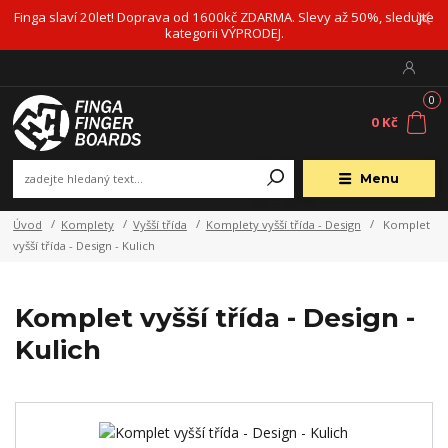
Finga slaví 20let! Doprava od 1600kč ZDARMA. Slevy až 50%, sledujte
kategorii VÝPRODEJ.
0
0 Kč
Menu
Úvod
Komplety
Vyšší třída
Komplety vyšší třída - Design
Komplet
vyšší třída - Design - Kulich
Komplet vyšší třída - Design -
Kulich