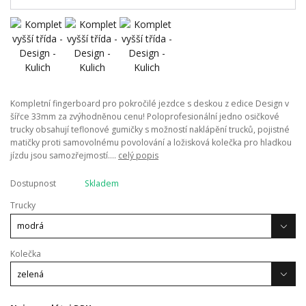
Kompletní fingerboard pro pokročilé jezdce s deskou z edice Design v
šířce 33mm za zvýhodněnou cenu! Poloprofesionální jedno osičkové
trucky obsahují teflonové gumičky s možností naklápění trucků, pojistné
matičky proti samovolnému povolování a ložisková kolečka pro hladkou
jízdu jsou samozřejmostí....
celý popis
Dostupnost
Skladem
Trucky
Kolečka