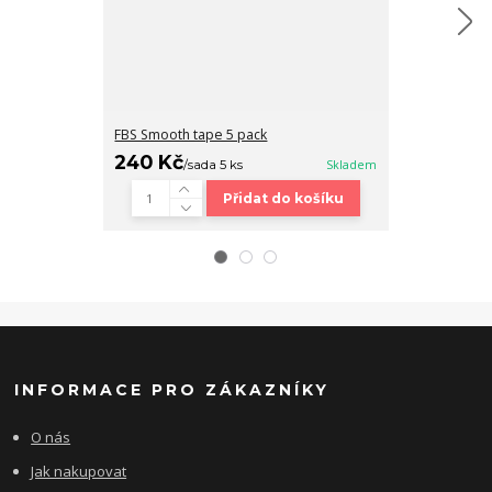
FBS Smooth tape 5 pack
Fingerboard b
240 Kč
320 Kč
/
sada 5 ks
Skladem
/
ks
Přidat do košíku
INFORMACE PRO ZÁKAZNÍKY
O nás
Jak nakupovat