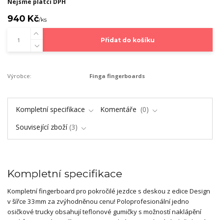
Nejsme plátci DPH
940 Kč
/
ks
Přidat do košíku
Výrobce:
Finga fingerboards
Kompletní specifikace
Komentáře
0
Související zboží
3
Kompletní specifikace
Kompletní fingerboard pro pokročilé jezdce s deskou z edice Design
v šířce 33mm za zvýhodněnou cenu! Poloprofesionální jedno
osičkové trucky obsahují teflonové gumičky s možností naklápění