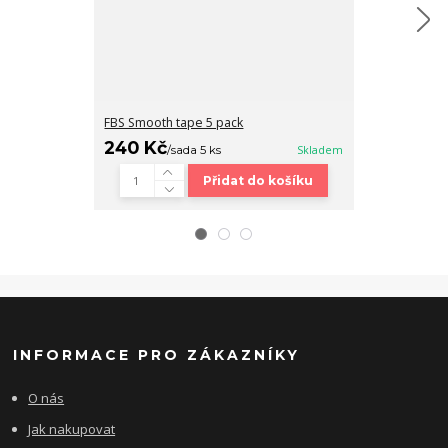
FBS Smooth tape 5 pack
Fingerboard b
240 Kč
320 Kč
/
sada 5 ks
Skladem
/
ks
Přidat do košíku
INFORMACE PRO ZÁKAZNÍKY
O nás
Jak nakupovat