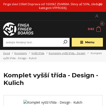
Finga slaví 20let! Doprava od 1600kč ZDARMA. Slevy až 50%, sledujte
kategorii VÝPRODEJ.
0
0 Kč
Menu
Úvod
Komplety
Vyšší třída
Komplety vyšší třída - Design
Komplet
vyšší třída - Design - Kulich
Komplet vyšší třída - Design -
Kulich