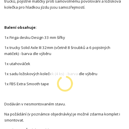
trucků, pojistné matičky proti samovolnému povolování a ložisková
kolečka pro hladkou jízdu jsou samozřejmostí.
Balení obsahuje:
1x Finga desku Design 33 mm šířky
1x trucky Solid Axle III 32mm (včetně 8 šroubků a 6 pojistných
matiček) - barva dle výběru
1x utahováček
1x sadu ložiskových koleček (4 ks) - barva dle výběru
1x FBS Extra Smooth tape
Dodáván v nesmontovaném stavu.
Na požádání (v poznámce objednávky) je možné zdarma komplet i
smontovat.