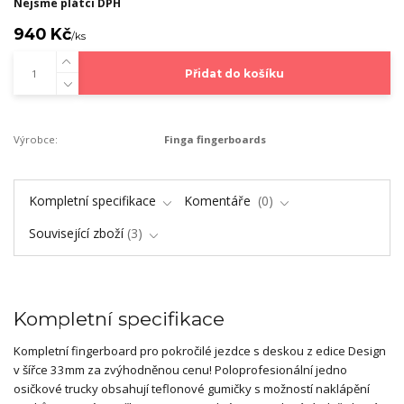
Nejsme plátci DPH
940 Kč
/
ks
Přidat do košíku
Výrobce:
Finga fingerboards
Kompletní specifikace
Komentáře
0
Související zboží
3
Kompletní specifikace
Kompletní fingerboard pro pokročilé jezdce s deskou z edice Design
v šířce 33mm za zvýhodněnou cenu! Poloprofesionální jedno
osičkové trucky obsahují teflonové gumičky s možností naklápění