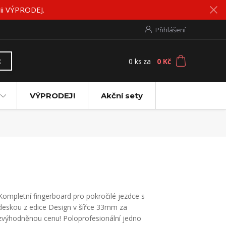
rii VÝPRODEJ.
Přihlášení
0
ks
za
0 Kč
t
VÝPRODEJ!
Akční sety
Kompletní fingerboard pro pokročilé jezdce s
deskou z edice Design v šířce 33mm za
zvýhodněnou cenu! Poloprofesionální jedno