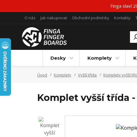
Finga slaví 
O nás
Jak nakupovat
Obchodní podmínky
Kontakty
Desky
Komplety
K
Úvod
Komplety
Vyšší třída
Komplety vyšší tří
Komplet vyšší třída -