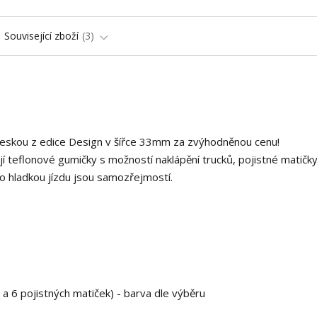
Související zboží
3
deskou z edice Design v šířce 33mm za zvýhodněnou cenu!
í teflonové gumičky s možností naklápění trucků, pojistné matičky
o hladkou jízdu jsou samozřejmostí.
 a 6 pojistných matiček) - barva dle výběru