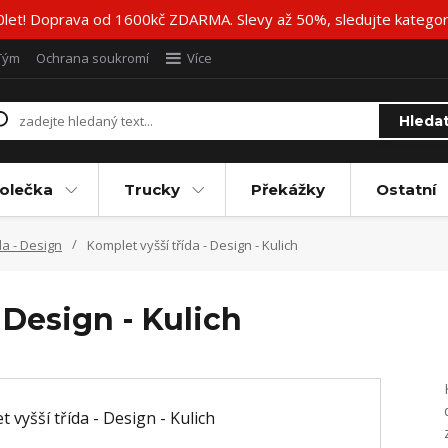
20let! Doprava od 1600kč ZDARMA. Slevy až 50%, sledujte katego
Tým
Ochrana soukromí
Více
Hleda
olečka
Trucky
Překážky
Ostatní
da - Design
Komplet vyšší třída - Design - Kulich
 Design - Kulich