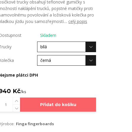
osičkové trucky obsahují teflonové gumičky s
možností naklápění trucků, pojistné matičky proti
samovolnému povolování a ložisková kolečka pro
hladkou jízdu jsou samozřejmostí....
celý popis
Dostupnost
Skladem
Trucky
Kolečka
Nejsme plátci DPH
940 Kč
/
ks
Přidat do košíku
Výrobce:
Finga fingerboards