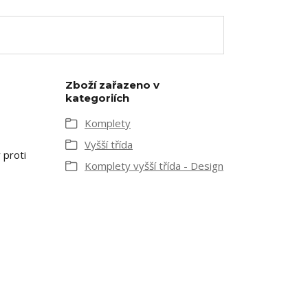
Zboží zařazeno v
kategoriích
Komplety
Vyšší třída
 proti
Komplety vyšší třída - Design