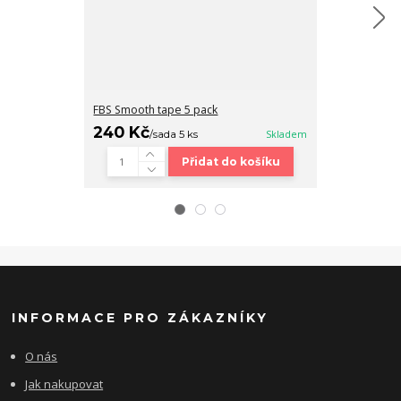
FBS Smooth tape 5 pack
Fingerboard b
240 Kč
320 Kč
/
sada 5 ks
Skladem
/
ks
Přidat do košíku
INFORMACE PRO ZÁKAZNÍKY
O nás
Jak nakupovat