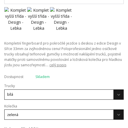
Kompletní fingerboard pro pokročilé jezdce s deskou z edice Design v
šířce 33mm za zvýhodněnou cenu! Poloprofesionální jedno osičkové
trucky obsahují teflonové gumičky s možností naklápění trucků, pojistné
matičky proti samovolnému povolování a ložisková kolečka pro hladkou
jízdu jsou samozřejmostí....
celý popis
Dostupnost
Skladem
Trucky
Kolečka