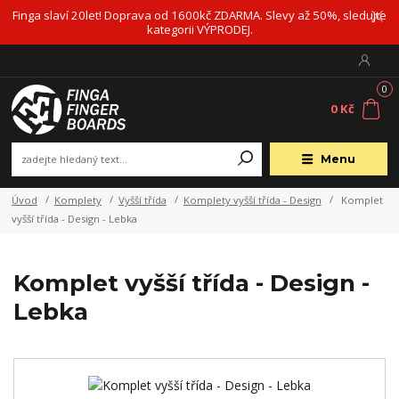
Finga slaví 20let! Doprava od 1600kč ZDARMA. Slevy až 50%, sledujte
kategorii VÝPRODEJ.
0
0 Kč
Menu
Úvod
Komplety
Vyšší třída
Komplety vyšší třída - Design
Komplet
vyšší třída - Design - Lebka
Komplet vyšší třída - Design -
Lebka