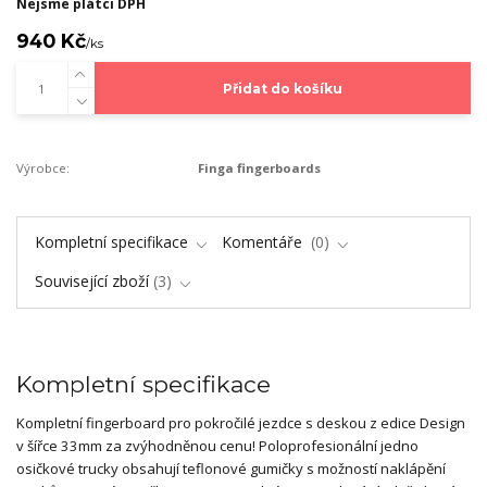
Nejsme plátci DPH
940 Kč
/
ks
Přidat do košíku
Výrobce:
Finga fingerboards
Kompletní specifikace
Komentáře
0
Související zboží
3
Kompletní specifikace
Kompletní fingerboard pro pokročilé jezdce s deskou z edice Design
v šířce 33mm za zvýhodněnou cenu! Poloprofesionální jedno
osičkové trucky obsahují teflonové gumičky s možností naklápění