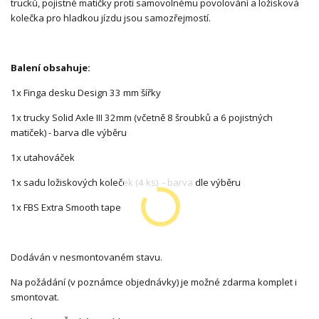
trucků, pojistné matičky proti samovolnému povolování a ložisková
kolečka pro hladkou jízdu jsou samozřejmostí.
Balení obsahuje:
1x Finga desku Design 33 mm šířky
1x trucky Solid Axle III 32mm (včetně 8 šroubků a 6 pojistných
matiček) - barva dle výběru
1x utahováček
1x sadu ložiskových koleček (4 ks) - barva dle výběru
1x FBS Extra Smooth tape
Dodáván v nesmontovaném stavu.
Na požádání (v poznámce objednávky) je možné zdarma komplet i
smontovat.