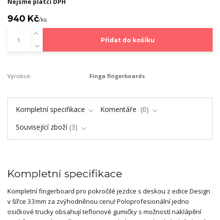
Nejsme plátci DPH
940 Kč
/
ks
Přidat do košíku
Výrobce:
Finga fingerboards
Kompletní specifikace
Komentáře
0
Související zboží
3
Kompletní specifikace
Kompletní fingerboard pro pokročilé jezdce s deskou z edice Design
v šířce 33mm za zvýhodněnou cenu! Poloprofesionální jedno
osičkové trucky obsahují teflonové gumičky s možností naklápění