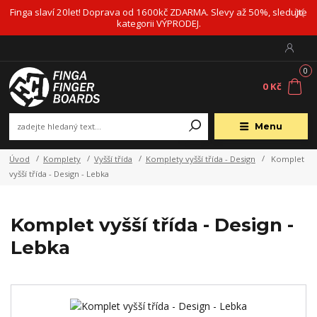
Finga slaví 20let! Doprava od 1600kč ZDARMA. Slevy až 50%, sledujte
kategorii VÝPRODEJ.
0
0 Kč
Menu
Úvod
Komplety
Vyšší třída
Komplety vyšší třída - Design
Komplet
vyšší třída - Design - Lebka
Komplet vyšší třída - Design -
Lebka