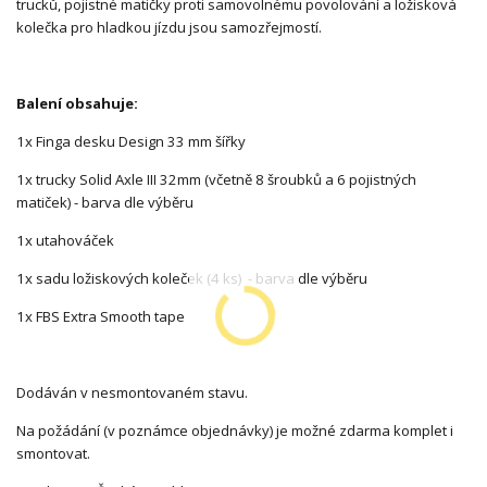
trucků, pojistné matičky proti samovolnému povolování a ložisková
kolečka pro hladkou jízdu jsou samozřejmostí.
Balení obsahuje:
1x Finga desku Design 33 mm šířky
1x trucky Solid Axle III 32mm (včetně 8 šroubků a 6 pojistných
matiček) - barva dle výběru
1x utahováček
1x sadu ložiskových koleček (4 ks) - barva dle výběru
1x FBS Extra Smooth tape
Dodáván v nesmontovaném stavu.
Na požádání (v poznámce objednávky) je možné zdarma komplet i
smontovat.