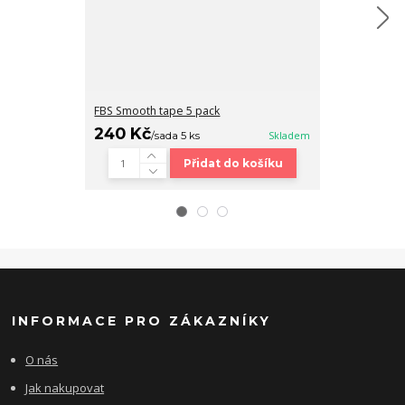
FBS Smooth tape 5 pack
Fingerboard b
240 Kč
320 Kč
/
sada 5 ks
Skladem
/
ks
Přidat do košíku
INFORMACE PRO ZÁKAZNÍKY
O nás
Jak nakupovat