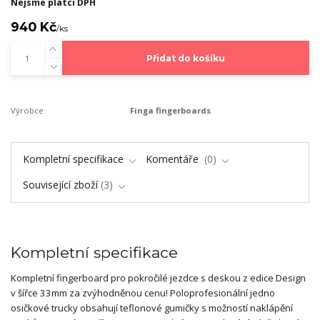
Nejsme plátci DPH
940 Kč
/
ks
Přidat do košíku
Výrobce:
Finga fingerboards
Kompletní specifikace
Komentáře
0
Související zboží
3
Kompletní specifikace
Kompletní fingerboard pro pokročilé jezdce s deskou z edice Design
v šířce 33mm za zvýhodněnou cenu! Poloprofesionální jedno
osičkové trucky obsahují teflonové gumičky s možností naklápění