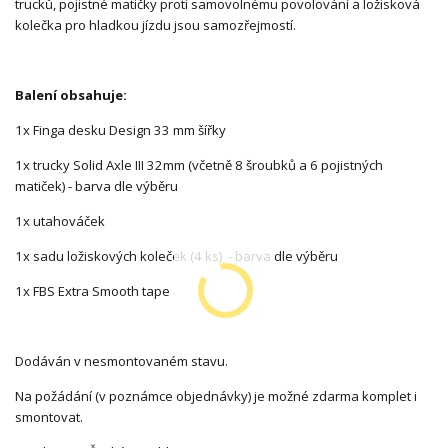
trucků, pojistné matičky proti samovolnému povolování a ložisková
kolečka pro hladkou jízdu jsou samozřejmostí.
Balení obsahuje:
1x Finga desku Design 33 mm šířky
1x trucky Solid Axle III 32mm (včetně 8 šroubků a 6 pojistných
matiček) - barva dle výběru
1x utahováček
1x sadu ložiskových koleček (4 ks) - barva dle výběru
1x FBS Extra Smooth tape
Dodáván v nesmontovaném stavu.
Na požádání (v poznámce objednávky) je možné zdarma komplet i
smontovat.