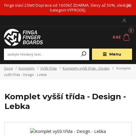
Finga slaví 20let! Doprava od 1600kč ZDARMA. Slevy až 50%, sledujte
kategorii VÝPRODEJ.
0
0 Kč
Menu
Úvod
Komplety
Vyšší třída
Komplety vyšší třída - Design
Komplet
vyšší třída - Design - Lebka
Komplet vyšší třída - Design -
Lebka