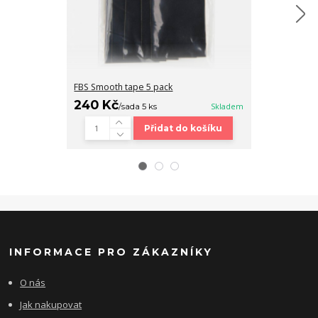
FBS Smooth tape 5 pack
Fingerboard b
240 Kč
320 Kč
/
sada 5 ks
Skladem
/
ks
Přidat do košíku
INFORMACE PRO ZÁKAZNÍKY
O nás
Jak nakupovat