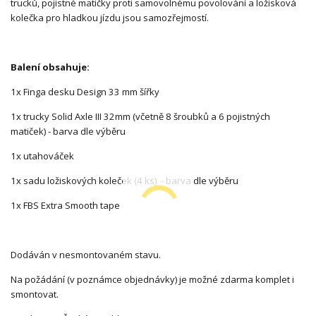
trucků, pojistné matičky proti samovolnému povolování a ložisková
kolečka pro hladkou jízdu jsou samozřejmostí.
Balení obsahuje:
1x Finga desku Design 33 mm šířky
1x trucky Solid Axle III 32mm (včetně 8 šroubků a 6 pojistných
matiček) - barva dle výběru
1x utahováček
1x sadu ložiskových koleček (4 ks) - barva dle výběru
1x FBS Extra Smooth tape
Dodáván v nesmontovaném stavu.
Na požádání (v poznámce objednávky) je možné zdarma komplet i
smontovat.