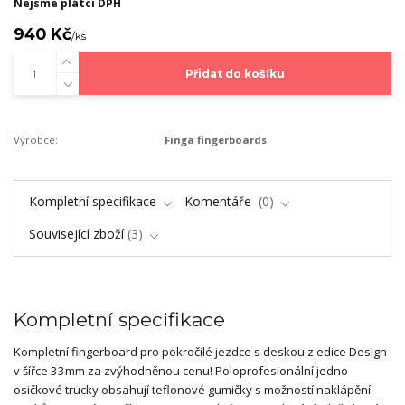
Nejsme plátci DPH
940 Kč
/
ks
Přidat do košíku
Výrobce:
Finga fingerboards
Kompletní specifikace
Komentáře
0
Související zboží
3
Kompletní specifikace
Kompletní fingerboard pro pokročilé jezdce s deskou z edice Design
v šířce 33mm za zvýhodněnou cenu! Poloprofesionální jedno
osičkové trucky obsahují teflonové gumičky s možností naklápění