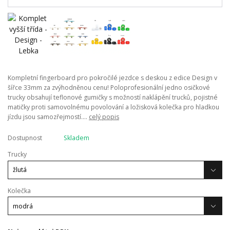
Kompletní fingerboard pro pokročilé jezdce s deskou z edice Design v
šířce 33mm za zvýhodněnou cenu! Poloprofesionální jedno osičkové
trucky obsahují teflonové gumičky s možností naklápění trucků, pojistné
matičky proti samovolnému povolování a ložisková kolečka pro hladkou
jízdu jsou samozřejmostí....
celý popis
Dostupnost
Skladem
Trucky
Kolečka