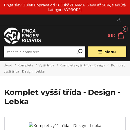
Finga slaví 20let! Doprava od 1600kč ZDARMA. Slevy až 50%, sledujte
kategorii VÝPRODEJ.
0
0 Kč
Menu
Úvod
Komplety
Vyšší třída
Komplety vyšší třída - Design
Komplet
vyšší třída - Design - Lebka
Komplet vyšší třída - Design -
Lebka