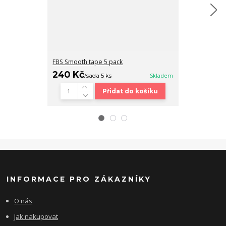
FBS Smooth tape 5 pack
Fingerboard b
240 Kč
320 Kč
/
sada 5 ks
Skladem
/
ks
Přidat do košíku
INFORMACE PRO ZÁKAZNÍKY
O nás
Jak nakupovat