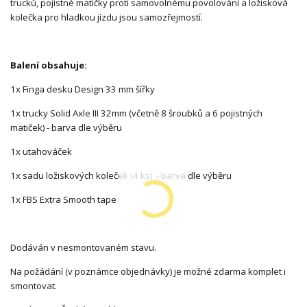
trucků, pojistné matičky proti samovolnému povolování a ložisková
kolečka pro hladkou jízdu jsou samozřejmostí.
Balení obsahuje:
1x Finga desku Design 33 mm šířky
1x trucky Solid Axle III 32mm (včetně 8 šroubků a 6 pojistných
matiček) - barva dle výběru
1x utahováček
1x sadu ložiskových koleček (4 ks) - barva dle výběru
1x FBS Extra Smooth tape
Dodáván v nesmontovaném stavu.
Na požádání (v poznámce objednávky) je možné zdarma komplet i
smontovat.