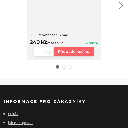
FBS Smooth tape 5 pack
Fingerboard b
240 Kč
320 Kč
/
sada 5 ks
Skladem
/
ks
Přidat do košíku
INFORMACE PRO ZÁKAZNÍKY
O nás
Jak nakupovat