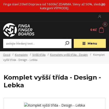
Finga slaví 20let! Doprava od 1600kč ZDARMA. Slevy až 50%, sledujte
kategorii VÝPRODEJ.
0
0 Kč
Menu
Úvod
Komplety
Vyšší třída
Komplety vyšší třída - Design
Komplet
vyšší třída - Design - Lebka
Komplet vyšší třída - Design -
Lebka