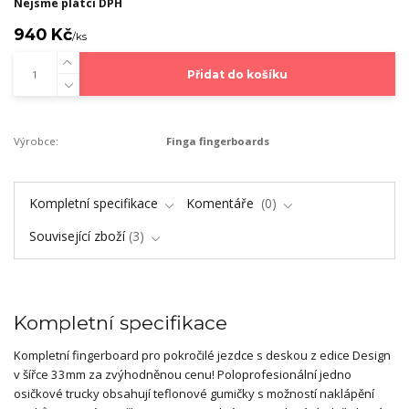
Nejsme plátci DPH
940 Kč
/
ks
Přidat do košíku
Výrobce:
Finga fingerboards
Kompletní specifikace
Komentáře
0
Související zboží
3
Kompletní specifikace
Kompletní fingerboard pro pokročilé jezdce s deskou z edice Design
v šířce 33mm za zvýhodněnou cenu! Poloprofesionální jedno
osičkové trucky obsahují teflonové gumičky s možností naklápění