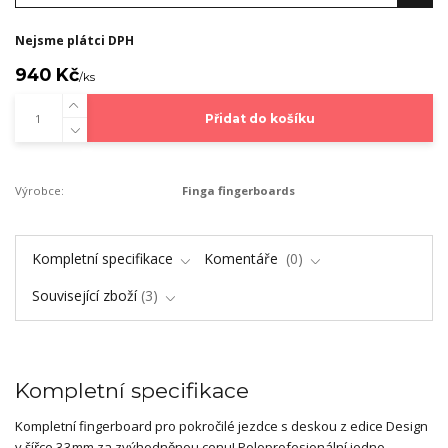
Nejsme plátci DPH
940 Kč
/
ks
Přidat do košíku
Výrobce:
Finga fingerboards
Kompletní specifikace
Komentáře
0
Související zboží
3
Kompletní specifikace
Kompletní fingerboard pro pokročilé jezdce s deskou z edice Design
v šířce 33mm za zvýhodněnou cenu! Poloprofesionální jedno