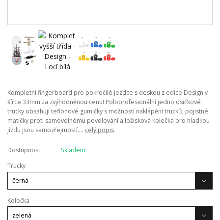
Kompletní fingerboard pro pokročilé jezdce s deskou z edice Design v
šířce 33mm za zvýhodněnou cenu! Poloprofesionální jedno osičkové
trucky obsahují teflonové gumičky s možností naklápění trucků, pojistné
matičky proti samovolnému povolování a ložisková kolečka pro hladkou
jízdu jsou samozřejmostí....
celý popis
Dostupnost
Skladem
Trucky
Kolečka