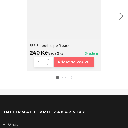
FBS Smooth tape 5 pack
Fingerboard b
240 Kč
320 Kč
/
sada 5 ks
Skladem
/
ks
Přidat do košíku
INFORMACE PRO ZÁKAZNÍKY
O nás