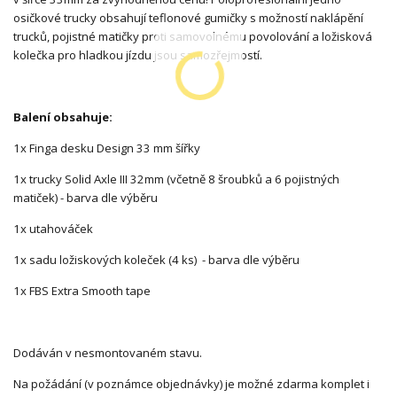
osičkové trucky obsahují teflonové gumičky s možností naklápění
trucků, pojistné matičky proti samovolnému povolování a ložisková
kolečka pro hladkou jízdu jsou samozřejmostí.
Balení obsahuje:
1x Finga desku Design 33 mm šířky
1x trucky Solid Axle III 32mm (včetně 8 šroubků a 6 pojistných
matiček) - barva dle výběru
1x utahováček
1x sadu ložiskových koleček (4 ks) - barva dle výběru
1x FBS Extra Smooth tape
Dodáván v nesmontovaném stavu.
Na požádání (v poznámce objednávky) je možné zdarma komplet i