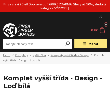
Finga slaví 20let! Doprava od 1600kč ZDARMA. Slevy až 50%, sledujte
kategorii VÝPRODEJ.
0
0 Kč
Menu
Úvod
Komplety
Vyšší třída
Komplety vyšší třída - Design
Komplet
vyšší třída - Design - Loď bílá
Komplet vyšší třída - Design -
Loď bílá