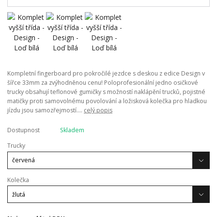
Kompletní fingerboard pro pokročilé jezdce s deskou z edice Design v
šířce 33mm za zvýhodněnou cenu! Poloprofesionální jedno osičkové
trucky obsahují teflonové gumičky s možností naklápění trucků, pojistné
matičky proti samovolnému povolování a ložisková kolečka pro hladkou
jízdu jsou samozřejmostí....
celý popis
Dostupnost
Skladem
Trucky
Kolečka