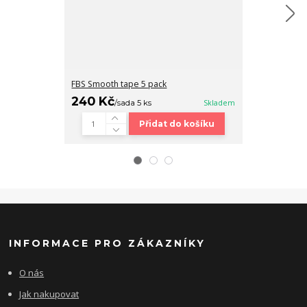
FBS Smooth tape 5 pack
Fingerboard b
240 Kč
320 Kč
/
sada 5 ks
Skladem
/
ks
Přidat do košíku
INFORMACE PRO ZÁKAZNÍKY
O nás
Jak nakupovat