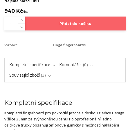
Nejsme plátci DPH
940 Kč
/
ks
Přidat do košíku
Výrobce:
Finga fingerboards
Kompletní specifikace
Komentáře
0
Související zboží
3
Kompletní specifikace
Kompletní fingerboard pro pokročilé jezdce s deskou z edice Design
v šířce 33mm za zvýhodněnou cenu! Poloprofesionální jedno
osičkové trucky obsahují teflonové gumičky s možností naklápění