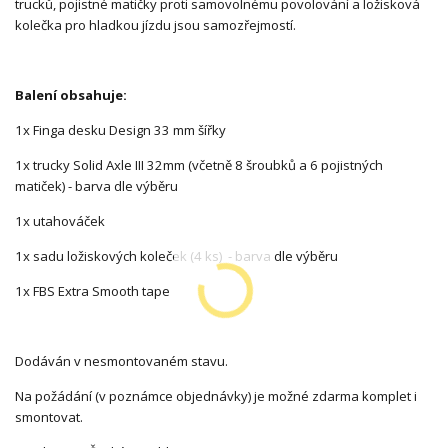
trucků, pojistné matičky proti samovolnému povolování a ložisková
kolečka pro hladkou jízdu jsou samozřejmostí.
Balení obsahuje:
1x Finga desku Design 33 mm šířky
1x trucky Solid Axle III 32mm (včetně 8 šroubků a 6 pojistných
matiček) - barva dle výběru
1x utahováček
1x sadu ložiskových koleček (4 ks) - barva dle výběru
1x FBS Extra Smooth tape
Dodáván v nesmontovaném stavu.
Na požádání (v poznámce objednávky) je možné zdarma komplet i
smontovat.