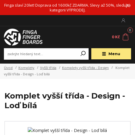
Finga slaví 20let! Doprava od 1600kč ZDARMA. Slevy až 50%, sledujte
kategorii VÝPRODEJ.
0
0 Kč
Menu
Úvod
Komplety
Vyšší třída
Komplety vyšší třída - Design
Komplet
vyšší třída - Design - Loď bílá
Komplet vyšší třída - Design -
Loď bílá