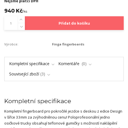
Nejsme plátci DPH
940 Kč
/
ks
Přidat do košíku
Výrobce:
Finga fingerboards
Kompletní specifikace
Komentáře
0
Související zboží
3
Kompletní specifikace
Kompletní fingerboard pro pokročilé jezdce s deskou z edice Design
v šířce 33mm za zvýhodněnou cenu! Poloprofesionální jedno
osičkové trucky obsahují teflonové gumičky s možností naklápění