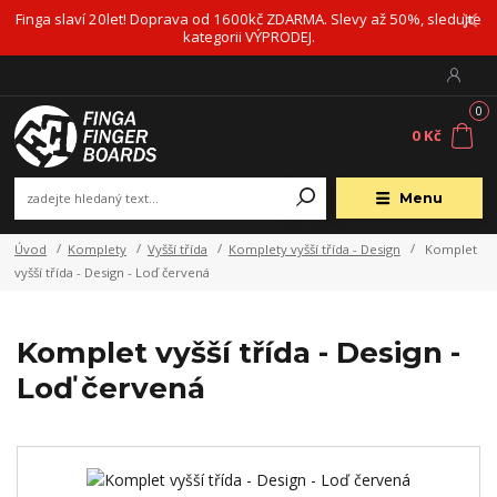
Finga slaví 20let! Doprava od 1600kč ZDARMA. Slevy až 50%, sledujte
kategorii VÝPRODEJ.
0
0 Kč
Menu
Úvod
Komplety
Vyšší třída
Komplety vyšší třída - Design
Komplet
vyšší třída - Design - Loď červená
Komplet vyšší třída - Design -
Loď červená