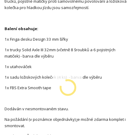
trucků, pojistné matičky proti samovolnému povolování a ložisková
kolečka pro hladkou jízdu jsou samozřejmostí.
Balení obsahuje:
1x Finga desku Design 33 mm šířky
1x trucky Solid Axle III 32mm (včetně 8 šroubků a 6 pojistných
matiček) - barva dle výběru
1x utahováček
1x sadu ložiskových koleček (4 ks) - barva dle výběru
1x FBS Extra Smooth tape
Dodáván v nesmontovaném stavu.
Na požádání (v poznámce objednávky) je možné zdarma komplet i
smontovat.