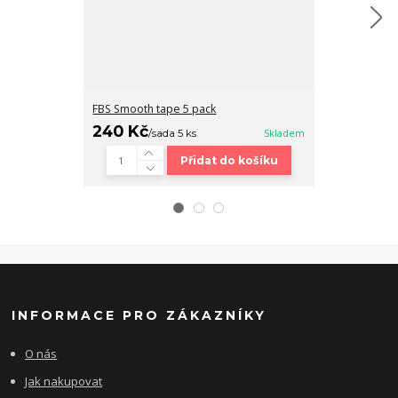
FBS Smooth tape 5 pack
Fingerboard b
240 Kč
320 Kč
/
sada 5 ks
Skladem
/
ks
Přidat do košíku
INFORMACE PRO ZÁKAZNÍKY
O nás
Jak nakupovat