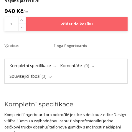
Nejsme plátci DPH
940 Kč
/
ks
Přidat do košíku
Výrobce:
Finga fingerboards
Kompletní specifikace
Komentáře
0
Související zboží
3
Kompletní specifikace
Kompletní fingerboard pro pokročilé jezdce s deskou z edice Design
v šířce 33mm za zvýhodněnou cenu! Poloprofesionální jedno
osičkové trucky obsahují teflonové gumičky s možností naklápění