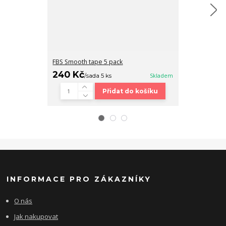
FBS Smooth tape 5 pack
Fingerboard b
240 Kč
320 Kč
/
sada 5 ks
Skladem
/
ks
Přidat do košíku
INFORMACE PRO ZÁKAZNÍKY
O nás
Jak nakupovat