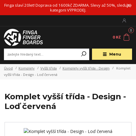
Finga slaví 20let! Doprava od 1600kč ZDARMA. Slevy až 50%, sledujte
kategorii VÝPRODEJ.
0
0 Kč
Menu
Úvod
Komplety
Vyšší třída
Komplety vyšší třída - Design
Komplet
vyšší třída - Design - Loď červená
Komplet vyšší třída - Design -
Loď červená