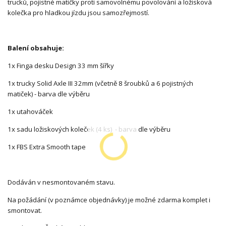
trucků, pojistné matičky proti samovolnému povolování a ložisková
kolečka pro hladkou jízdu jsou samozřejmostí.
Balení obsahuje:
1x Finga desku Design 33 mm šířky
1x trucky Solid Axle III 32mm (včetně 8 šroubků a 6 pojistných
matiček) - barva dle výběru
1x utahováček
1x sadu ložiskových koleček (4 ks) - barva dle výběru
1x FBS Extra Smooth tape
Dodáván v nesmontovaném stavu.
Na požádání (v poznámce objednávky) je možné zdarma komplet i
smontovat.