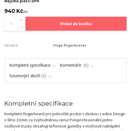
Nejsme plátci DPH
940 Kč
/
ks
Přidat do košíku
Výrobce:
Finga fingerboards
Kompletní specifikace
Komentáře
0
Související zboží
3
Kompletní specifikace
Kompletní fingerboard pro pokročilé jezdce s deskou z edice Design
v šířce 33mm za zvýhodněnou cenu! Poloprofesionální jedno
osičkové trucky obsahují teflonové gumičky s možností naklápění