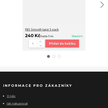
FBS Smooth tape 5 pack
Fingerboard b
240 Kč
320 Kč
/
sada 5 ks
Skladem
/
ks
Přidat do košíku
INFORMACE PRO ZÁKAZNÍKY
O nás
Jak nakupovat