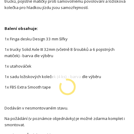
trucků, pojistné matičky proti samovolnému povolování a ložisková
kolečka pro hladkou jízdu jsou samozřejmostí.
Balení obsahuje:
1x Finga desku Design 33 mm šířky
1x trucky Solid Axle III 32mm (včetně 8 šroubků a 6 pojistných
matiček) - barva dle výběru
1x utahováček
1x sadu ložiskových koleček (4 ks) - barva dle výběru
1x FBS Extra Smooth tape
Dodáván v nesmontovaném stavu.
Na požádání (v poznámce objednávky) je možné zdarma komplet i
smontovat.