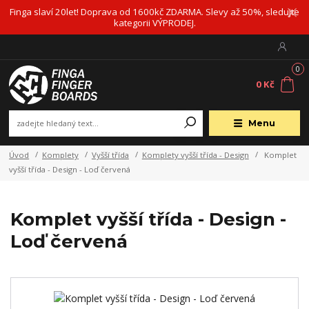
Finga slaví 20let! Doprava od 1600kč ZDARMA. Slevy až 50%, sledujte
kategorii VÝPRODEJ.
0
0 Kč
Menu
Úvod
Komplety
Vyšší třída
Komplety vyšší třída - Design
Komplet
vyšší třída - Design - Loď červená
Komplet vyšší třída - Design -
Loď červená