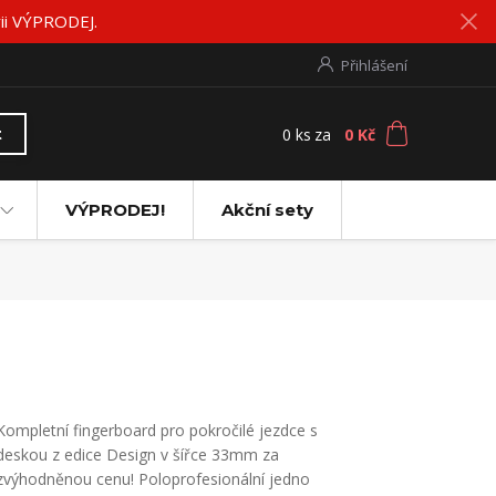
rii VÝPRODEJ.
Přihlášení
0
ks
za
0 Kč
t
VÝPRODEJ!
Akční sety
Kompletní fingerboard pro pokročilé jezdce s
deskou z edice Design v šířce 33mm za
zvýhodněnou cenu! Poloprofesionální jedno