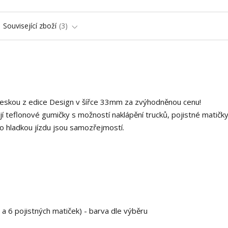
Související zboží
3
deskou z edice Design v šířce 33mm za zvýhodněnou cenu!
í teflonové gumičky s možností naklápění trucků, pojistné matičky
o hladkou jízdu jsou samozřejmostí.
 a 6 pojistných matiček) - barva dle výběru