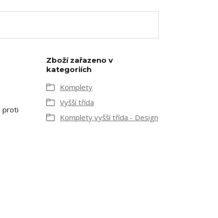
Zboží zařazeno v
kategoriích
Komplety
Vyšší třída
 proti
Komplety vyšší třída - Design