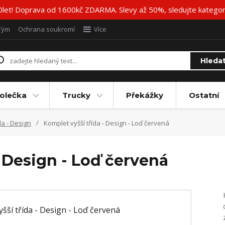
20let! Doprava od 1600kč ZDARMA. Slevy až 50%, sledujte katego
Tým
Ochrana soukromí
Více
Hleda
olečka
Trucky
Překážky
Ostatní
da - Design
Komplet vyšší třída - Design - Loď červená
- Design - Loď červená