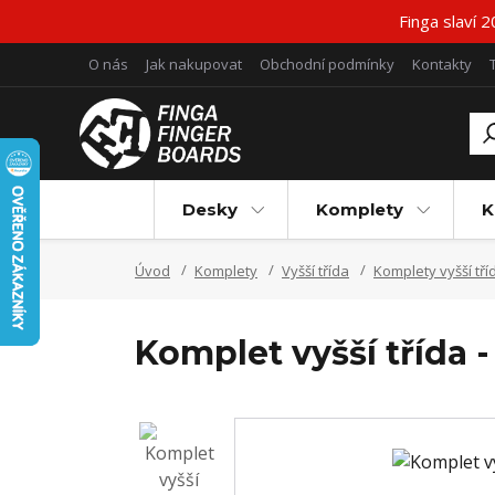
Finga slaví 
O nás
Jak nakupovat
Obchodní podmínky
Kontakty
Desky
Komplety
K
Úvod
Komplety
Vyšší třída
Komplety vyšší tří
Komplet vyšší třída 