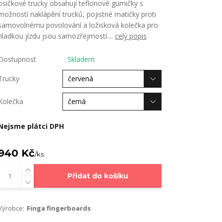
osičkové trucky obsahují teflonové gumičky s
možností naklápění trucků, pojistné matičky proti
samovolnému povolování a ložisková kolečka pro
hladkou jízdu jsou samozřejmostí....
celý popis
Dostupnost
Skladem
Trucky
Kolečka
Nejsme plátci DPH
940 Kč
/
ks
Přidat do košíku
Výrobce:
Finga fingerboards