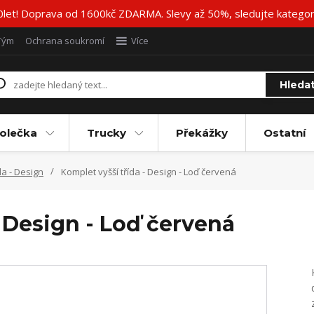
20let! Doprava od 1600kč ZDARMA. Slevy až 50%, sledujte katego
Tým
Ochrana soukromí
Více
Hleda
olečka
Trucky
Překážky
Ostatní
da - Design
Komplet vyšší třída - Design - Loď červená
- Design - Loď červená