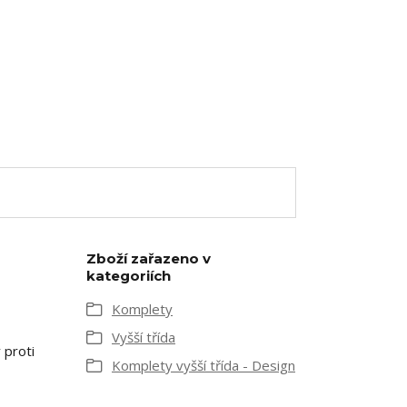
Zboží zařazeno v
kategoriích
Komplety
Vyšší třída
 proti
Komplety vyšší třída - Design