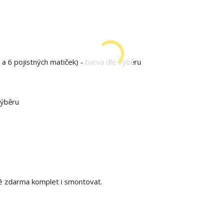
 a 6 pojistných matiček) - barva dle výběru
výběru
é zdarma komplet i smontovat.