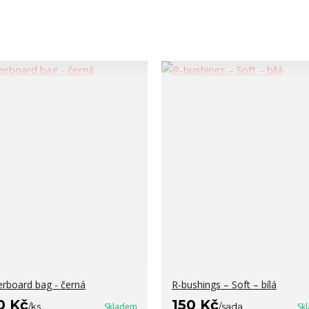
erboard bag - černá
R-bushings – Soft – bílá
0 Kč
150 Kč
/
ks
Skladem
/
sada
Sk