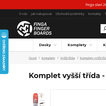
Finga slaví 
O nás
Jak nakupovat
Obchodní podmínky
Kontakty
Desky
Komplety
K
Úvod
Komplety
Vyšší třída
Komplety vyšší tří
Komplet vyšší třída 