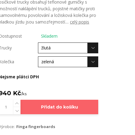
osičkové trucky obsahují teflonové gumičky s
možností naklápění trucků, pojistné matičky proti
samovolnému povolování a ložisková kolečka pro
hladkou jízdu jsou samozřejmostí....
celý popis
Dostupnost
Skladem
Trucky
Kolečka
Nejsme plátci DPH
940 Kč
/
ks
Přidat do košíku
Výrobce:
Finga fingerboards