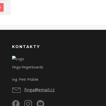
u
KONTAKTY
Finga Fingerboards
Ing. Petr Ptáček
finga@email.cz