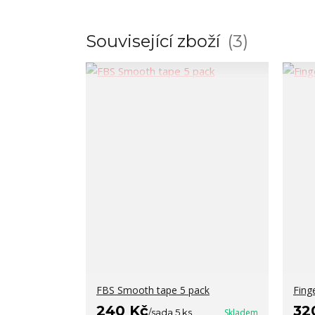
Související zboží
3
FBS Smooth tape 5 pack
Fing
240 Kč
32
/
sada 5 ks
Skladem