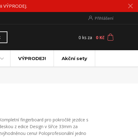
rii VÝPRODEJ.
Přihlášení
0
ks
za
0 Kč
t
VÝPRODEJ!
Akční sety
Kompletní fingerboard pro pokročilé jezdce s
deskou z edice Design v šířce 33mm za
zvýhodněnou cenu! Poloprofesionální jedno