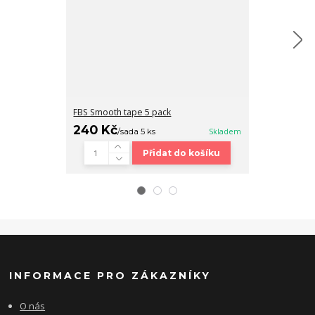
FBS Smooth tape 5 pack
Fingerboard b
240 Kč
320 Kč
/
sada 5 ks
Skladem
/
ks
Přidat do košíku
INFORMACE PRO ZÁKAZNÍKY
O nás