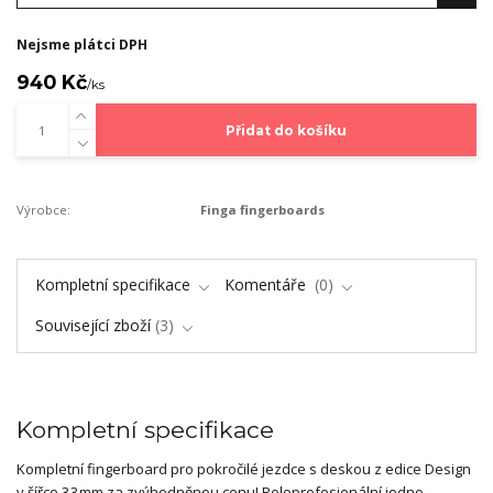
Nejsme plátci DPH
940 Kč
/
ks
Přidat do košíku
Výrobce:
Finga fingerboards
Kompletní specifikace
Komentáře
0
Související zboží
3
Kompletní specifikace
Kompletní fingerboard pro pokročilé jezdce s deskou z edice Design
v šířce 33mm za zvýhodněnou cenu! Poloprofesionální jedno