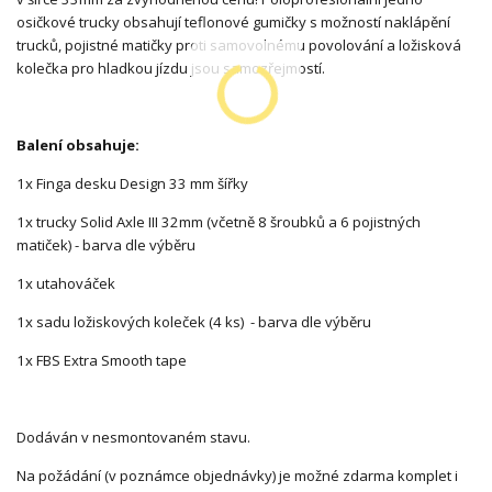
osičkové trucky obsahují teflonové gumičky s možností naklápění
trucků, pojistné matičky proti samovolnému povolování a ložisková
kolečka pro hladkou jízdu jsou samozřejmostí.
Balení obsahuje:
1x Finga desku Design 33 mm šířky
1x trucky Solid Axle III 32mm (včetně 8 šroubků a 6 pojistných
matiček) - barva dle výběru
1x utahováček
1x sadu ložiskových koleček (4 ks) - barva dle výběru
1x FBS Extra Smooth tape
Dodáván v nesmontovaném stavu.
Na požádání (v poznámce objednávky) je možné zdarma komplet i