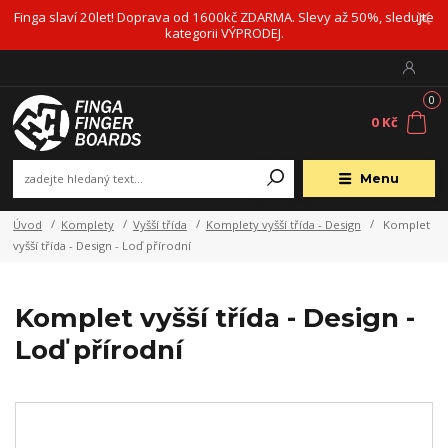
Finga slaví 20let! Doprava od 1600kč ZDARMA. Slevy až 50%, sledujte
kategorii VÝPRODEJ.
0
0 Kč
Menu
Úvod
Komplety
Vyšší třída
Komplety vyšší třída - Design
Komplet
vyšší třída - Design - Loď přírodní
Komplet vyšší třída - Design -
Loď přírodní