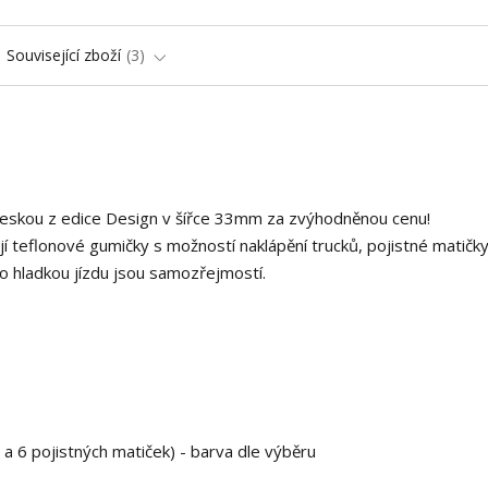
Související zboží
3
deskou z edice Design v šířce 33mm za zvýhodněnou cenu!
í teflonové gumičky s možností naklápění trucků, pojistné matičky
o hladkou jízdu jsou samozřejmostí.
 a 6 pojistných matiček) - barva dle výběru