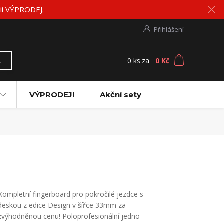
rii VÝPRODEJ.
Přihlášení
0
ks
za
0 Kč
t
VÝPRODEJ!
Akční sety
Kompletní fingerboard pro pokročilé jezdce s
deskou z edice Design v šířce 33mm za
zvýhodněnou cenu! Poloprofesionální jedno