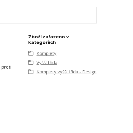
Zboží zařazeno v
kategoriích
Komplety
Vyšší třída
 proti
Komplety vyšší třída - Design