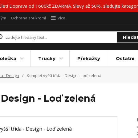
20let! Doprava od 1600kč ZDARMA. Slevy až 50%, sledujte katego
Tým
Ochrana soukromí
Více
Hleda
olečka
Trucky
Překážky
Ostatní
da - Design
Komplet vyšší třída - Design - Loď zelená
- Design - Loď zelená