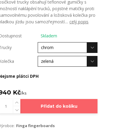
osičkové trucky obsahují teflonové gumičky s
možností naklápění trucků, pojistné matičky proti
samovolnému povolování a ložisková kolečka pro
hladkou jízdu jsou samozřejmostí....
celý popis
Dostupnost
Skladem
Trucky
Kolečka
Nejsme plátci DPH
940 Kč
/
ks
Přidat do košíku
Výrobce:
Finga fingerboards