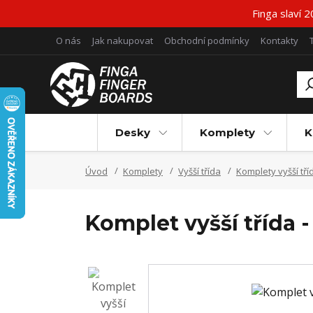
Finga slaví 
O nás
Jak nakupovat
Obchodní podmínky
Kontakty
Desky
Komplety
K
Úvod
Komplety
Vyšší třída
Komplety vyšší tří
Komplet vyšší třída 