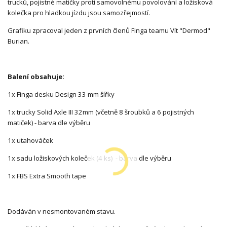
trucků, pojistné matičky proti samovolnému povolování a ložisková
kolečka pro hladkou jízdu jsou samozřejmostí.
Grafiku zpracoval jeden z prvních členů Finga teamu Vít "Dermod"
Burian.
Balení obsahuje:
1x Finga desku Design 33 mm šířky
1x trucky Solid Axle III 32mm (včetně 8 šroubků a 6 pojistných
matiček) - barva dle výběru
1x utahováček
1x sadu ložiskových koleček (4 ks) - barva dle výběru
1x FBS Extra Smooth tape
Dodáván v nesmontovaném stavu.