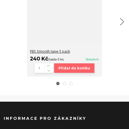
FBS Smooth tape 5 pack
Fingerboard b
240 Kč
320 Kč
/
sada 5 ks
Skladem
/
ks
Přidat do košíku
INFORMACE PRO ZÁKAZNÍKY