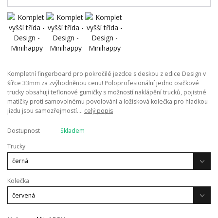
Kompletní fingerboard pro pokročilé jezdce s deskou z edice Design v
šířce 33mm za zvýhodněnou cenu! Poloprofesionální jedno osičkové
trucky obsahují teflonové gumičky s možností naklápění trucků, pojistné
matičky proti samovolnému povolování a ložisková kolečka pro hladkou
jízdu jsou samozřejmostí....
celý popis
Dostupnost
Skladem
Trucky
Kolečka