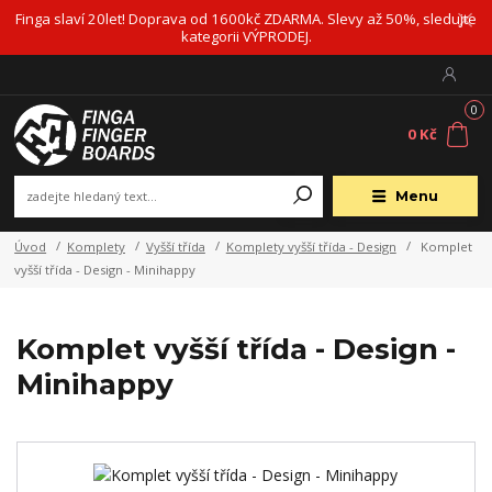
Finga slaví 20let! Doprava od 1600kč ZDARMA. Slevy až 50%, sledujte
kategorii VÝPRODEJ.
0
0 Kč
Menu
Úvod
Komplety
Vyšší třída
Komplety vyšší třída - Design
Komplet
vyšší třída - Design - Minihappy
Komplet vyšší třída - Design -
Minihappy