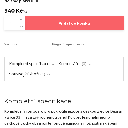
Nejsme plátci DPH
940 Kč
/
ks
Přidat do košíku
Výrobce:
Finga fingerboards
Kompletní specifikace
Komentáře
0
Související zboží
3
Kompletní specifikace
Kompletní fingerboard pro pokročilé jezdce s deskou z edice Design
v šířce 33mm za zvýhodněnou cenu! Poloprofesionální jedno
osičkové trucky obsahují teflonové gumičky s možností naklápění