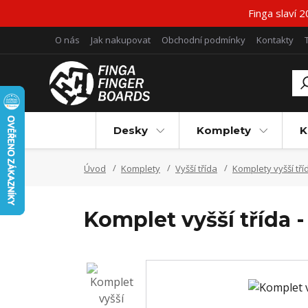
Finga slaví 
O nás
Jak nakupovat
Obchodní podmínky
Kontakty
Desky
Komplety
K
Úvod
Komplety
Vyšší třída
Komplety vyšší tří
Komplet vyšší třída 