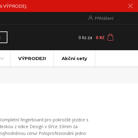
rii VÝPRODEJ.
Přihlášení
0
ks
za
0 Kč
t
VÝPRODEJ!
Akční sety
Kompletní fingerboard pro pokročilé jezdce s
deskou z edice Design v šířce 33mm za
zvýhodněnou cenu! Poloprofesionální jedno