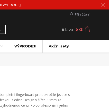
rii VÝPRODEJ.
Přihlášení
0
ks
za
0 Kč
t
VÝPRODEJ!
Akční sety
Kompletní fingerboard pro pokročilé jezdce s
deskou z edice Design v šířce 33mm za
zvýhodněnou cenu! Poloprofesionální jedno