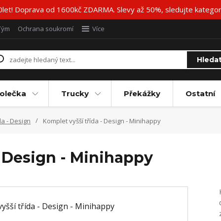
20let! Doprava od 1600kč ZDARMA. Slevy až 50%, sledujte katego
Tým
Ochrana soukromí
Více
Hleda
olečka
Trucky
Překážky
Ostatní
da - Design
Komplet vyšší třída - Design - Minihappy
- Design - Minihappy