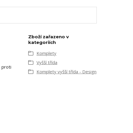
Zboží zařazeno v
kategoriích
Komplety
Vyšší třída
 proti
Komplety vyšší třída - Design