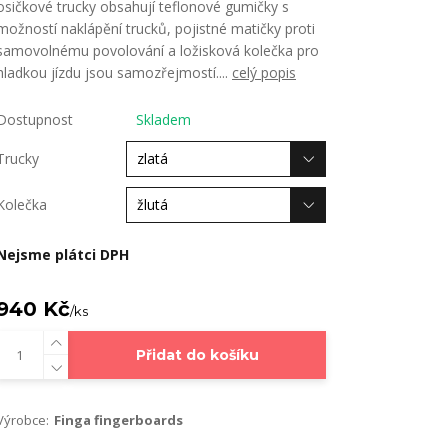
osičkové trucky obsahují teflonové gumičky s
možností naklápění trucků, pojistné matičky proti
samovolnému povolování a ložisková kolečka pro
hladkou jízdu jsou samozřejmostí....
celý popis
Dostupnost
Skladem
Trucky
Kolečka
Nejsme plátci DPH
940 Kč
/
ks
Přidat do košíku
Výrobce:
Finga fingerboards