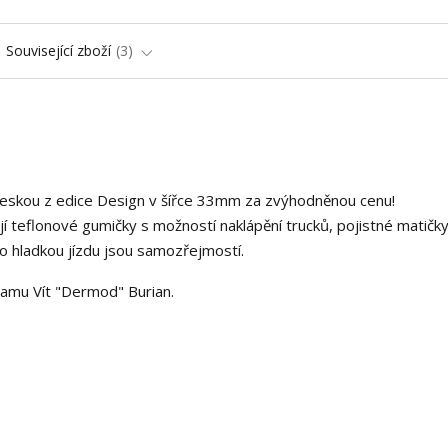
Související zboží
3
deskou z edice Design v šířce 33mm za zvýhodněnou cenu!
í teflonové gumičky s možností naklápění trucků, pojistné matičky
o hladkou jízdu jsou samozřejmostí.
teamu Vít "Dermod" Burian.