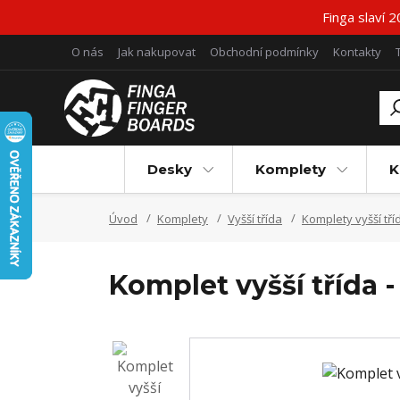
Finga slaví 
O nás
Jak nakupovat
Obchodní podmínky
Kontakty
Desky
Komplety
K
Úvod
Komplety
Vyšší třída
Komplety vyšší tří
Komplet vyšší třída 