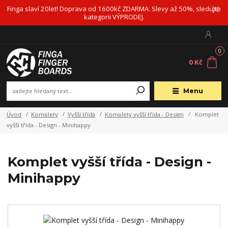
Finga slaví 20let! Doprava od 1600kč ZDARMA. Slevy až 50%, sledujte
kategorii VÝPRODEJ.
0
0 Kč
Menu
Úvod
Komplety
Vyšší třída
Komplety vyšší třída - Design
Komplet
vyšší třída - Design - Minihappy
Komplet vyšší třída - Design -
Minihappy