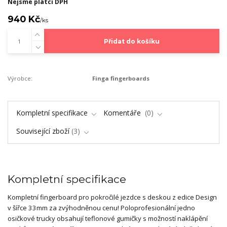
Nejsme plátci DPH
940 Kč
/
ks
Přidat do košíku
Výrobce:
Finga fingerboards
Kompletní specifikace
Komentáře
0
Související zboží
3
Kompletní specifikace
Kompletní fingerboard pro pokročilé jezdce s deskou z edice Design
v šířce 33mm za zvýhodněnou cenu! Poloprofesionální jedno
osičkové trucky obsahují teflonové gumičky s možností naklápění