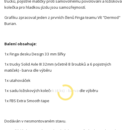
trucků, pojistné matičky proti samovolnému povolování a ložisková
kolečka pro hladkou jízdu jsou samozřejmostí.
Grafiku zpracoval jeden z prvních členů Finga teamu Vít "Dermod"
Burian.
Balení obsahuje:
1x Finga desku Design 33 mm šířky
1x trucky Solid Axle III 32mm (včetně 8 šroubků a 6 pojistných
matiček) - barva dle výběru
1x utahováček
1x sadu ložiskových koleček (4 ks) - barva dle výběru
1x FBS Extra Smooth tape
Dodáván v nesmontovaném stavu.