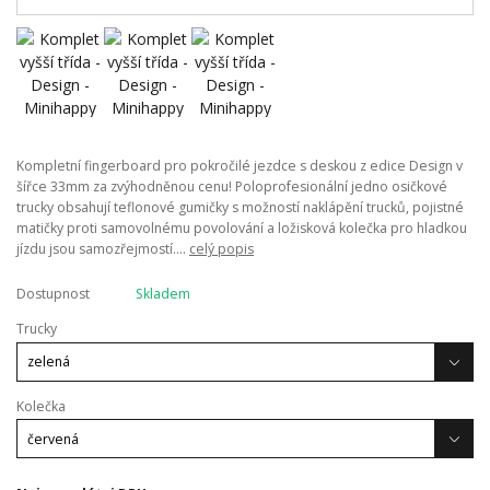
Kompletní fingerboard pro pokročilé jezdce s deskou z edice Design v
šířce 33mm za zvýhodněnou cenu! Poloprofesionální jedno osičkové
trucky obsahují teflonové gumičky s možností naklápění trucků, pojistné
matičky proti samovolnému povolování a ložisková kolečka pro hladkou
jízdu jsou samozřejmostí....
celý popis
Dostupnost
Skladem
Trucky
Kolečka