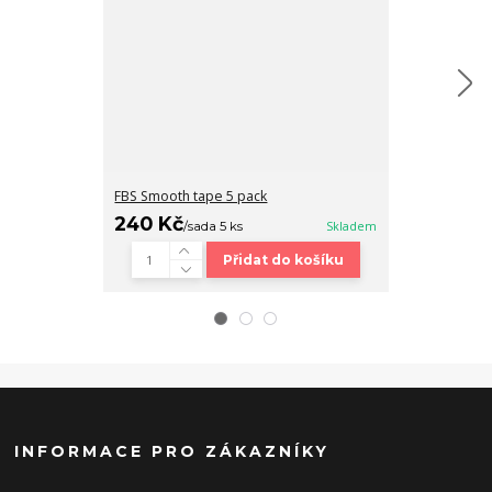
FBS Smooth tape 5 pack
Fingerboard b
240 Kč
320 Kč
/
sada 5 ks
Skladem
/
ks
Přidat do košíku
INFORMACE PRO ZÁKAZNÍKY