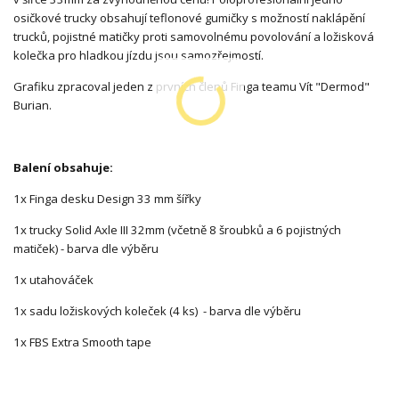
osičkové trucky obsahují teflonové gumičky s možností naklápění
trucků, pojistné matičky proti samovolnému povolování a ložisková
kolečka pro hladkou jízdu jsou samozřejmostí.
Grafiku zpracoval jeden z prvních členů Finga teamu Vít "Dermod"
Burian.
Balení obsahuje:
1x Finga desku Design 33 mm šířky
1x trucky Solid Axle III 32mm (včetně 8 šroubků a 6 pojistných
matiček) - barva dle výběru
1x utahováček
1x sadu ložiskových koleček (4 ks) - barva dle výběru
1x FBS Extra Smooth tape