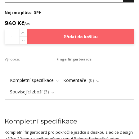
Nejsme plátci DPH
940 Kč
/
ks
Přidat do košíku
Výrobce:
Finga fingerboards
Kompletní specifikace
Komentáře
0
Související zboží
3
Kompletní specifikace
Kompletní fingerboard pro pokročilé jezdce s deskou z edice Design
v šířce 33mm za zvýhodněnou cenu! Poloprofesionální jedno