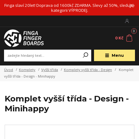
Finga slaví 20let! Doprava od 1600kč ZDARMA. Slevy až 50%, sledujte
kategorii VÝPRODEJ.
0
0 Kč
Menu
Úvod
Komplety
Vyšší třída
Komplety vyšší třída - Design
Komplet
vyšší třída - Design - Minihappy
Komplet vyšší třída - Design -
Minihappy