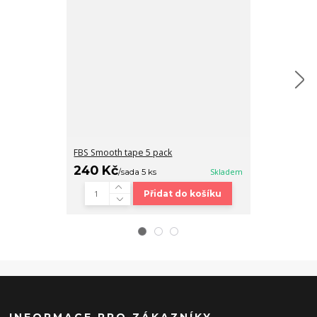
FBS Smooth tape 5 pack
Fingerboard b
240 Kč
320 Kč
/
sada 5 ks
Skladem
/
ks
Přidat do košíku
INFORMACE PRO ZÁKAZNÍKY