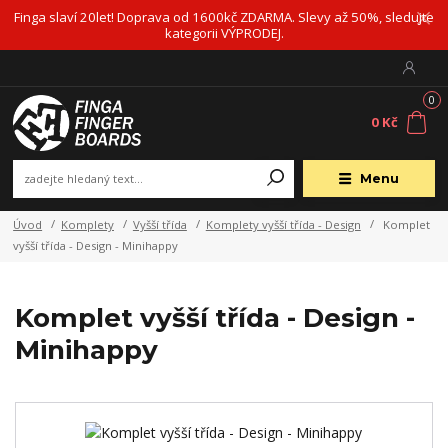
Finga slaví 20let! Doprava od 1600kč ZDARMA. Slevy až 50%, sledujte
kategorii VÝPRODEJ.
0
0 Kč
Menu
Úvod
Komplety
Vyšší třída
Komplety vyšší třída - Design
Komplet
vyšší třída - Design - Minihappy
Komplet vyšší třída - Design -
Minihappy