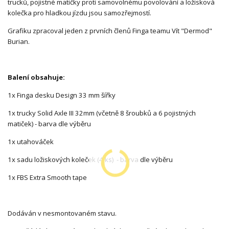
trucků, pojistné matičky proti samovolnému povolování a ložisková
kolečka pro hladkou jízdu jsou samozřejmostí.
Grafiku zpracoval jeden z prvních členů Finga teamu Vít "Dermod"
Burian.
Balení obsahuje:
1x Finga desku Design 33 mm šířky
1x trucky Solid Axle III 32mm (včetně 8 šroubků a 6 pojistných
matiček) - barva dle výběru
1x utahováček
1x sadu ložiskových koleček (4 ks) - barva dle výběru
1x FBS Extra Smooth tape
Dodáván v nesmontovaném stavu.