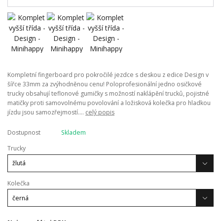
Kompletní fingerboard pro pokročilé jezdce s deskou z edice Design v
šířce 33mm za zvýhodněnou cenu! Poloprofesionální jedno osičkové
trucky obsahují teflonové gumičky s možností naklápění trucků, pojistné
matičky proti samovolnému povolování a ložisková kolečka pro hladkou
jízdu jsou samozřejmostí....
celý popis
Dostupnost
Skladem
Trucky
Kolečka