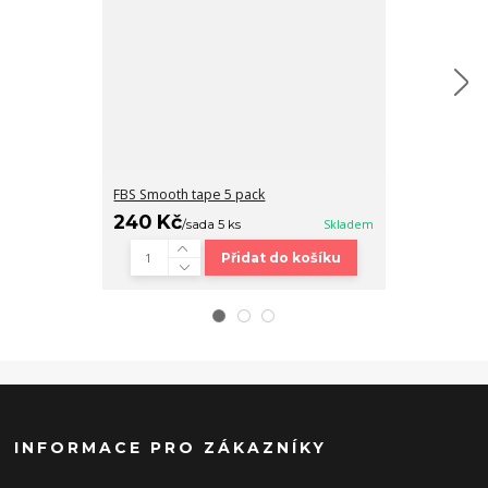
FBS Smooth tape 5 pack
Fingerboard b
240 Kč
320 Kč
/
sada 5 ks
Skladem
/
ks
Přidat do košíku
INFORMACE PRO ZÁKAZNÍKY