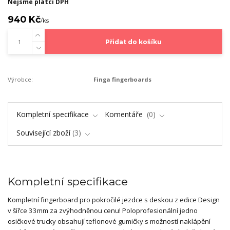
Nejsme plátci DPH
940 Kč
/
ks
Přidat do košíku
Výrobce:
Finga fingerboards
Kompletní specifikace
Komentáře
0
Související zboží
3
Kompletní specifikace
Kompletní fingerboard pro pokročilé jezdce s deskou z edice Design
v šířce 33mm za zvýhodněnou cenu! Poloprofesionální jedno
osičkové trucky obsahují teflonové gumičky s možností naklápění