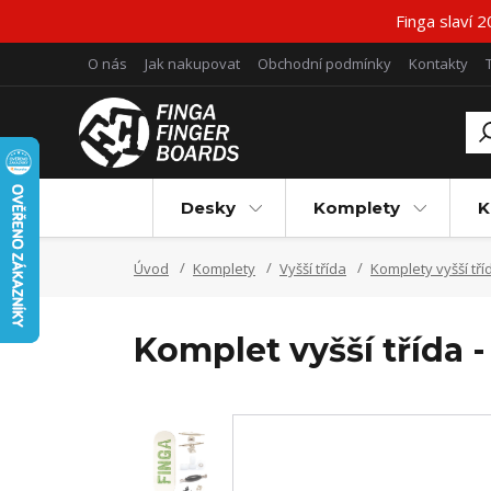
Finga slaví 
O nás
Jak nakupovat
Obchodní podmínky
Kontakty
Desky
Komplety
K
Úvod
Komplety
Vyšší třída
Komplety vyšší tří
Komplet vyšší třída 