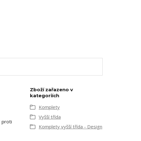
Zboží zařazeno v
kategoriích
Komplety
Vyšší třída
 proti
Komplety vyšší třída - Design