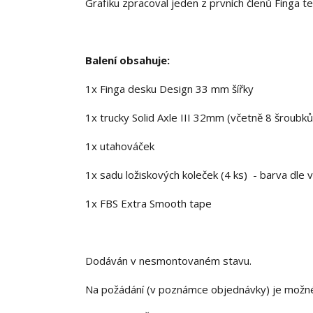
Grafiku zpracoval jeden z prvních členů Finga 
Balení obsahuje:
1x Finga desku Design 33 mm šířky
1x trucky Solid Axle III 32mm (včetně 8 šroubků
1x utahováček
1x sadu ložiskových koleček (4 ks) - barva dle 
1x FBS Extra Smooth tape
Dodáván v nesmontovaném stavu.
Na požádání (v poznámce objednávky) je možn