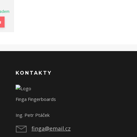
ladem
u
KONTAKTY
Finga Fingerboards
Ing. Petr Ptáček
finga@email.cz