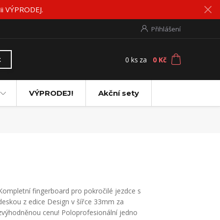
rii VÝPRODEJ.
Přihlášení
0
ks
za
0 Kč
t
VÝPRODEJ!
Akční sety
Kompletní fingerboard pro pokročilé jezdce s
deskou z edice Design v šířce 33mm za
zvýhodněnou cenu! Poloprofesionální jedno