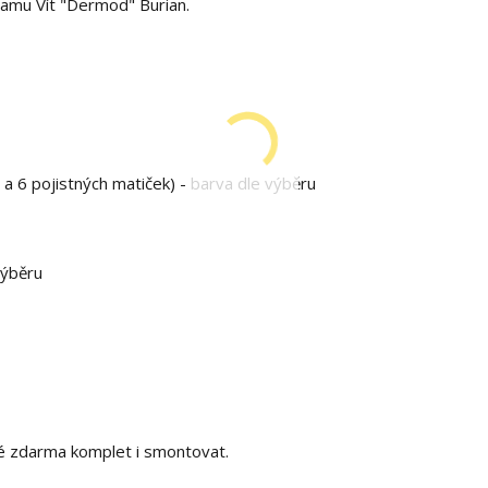
teamu Vít "Dermod" Burian.
 a 6 pojistných matiček) - barva dle výběru
výběru
é zdarma komplet i smontovat.