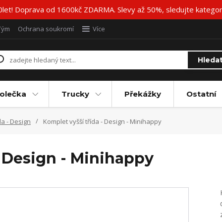
20let! Doprava od 1600kč ZDARMA. Slevy až 50%, sledujte katego
Tým
Ochrana soukromí
Více
Hleda
olečka
Trucky
Překážky
Ostatní
da - Design
Komplet vyšší třída - Design - Minihappy
- Design - Minihappy