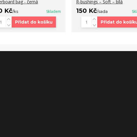
erboard bag - černá
R-bushings – Soft – bílá
0 Kč
150 Kč
/
ks
Skladem
/
sada
Sk
Přidat do košíku
Přidat do košík