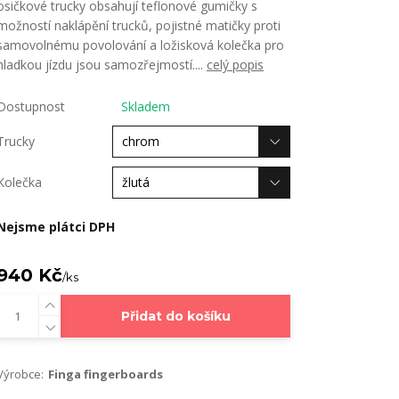
osičkové trucky obsahují teflonové gumičky s
možností naklápění trucků, pojistné matičky proti
samovolnému povolování a ložisková kolečka pro
hladkou jízdu jsou samozřejmostí....
celý popis
Dostupnost
Skladem
Trucky
Kolečka
Nejsme plátci DPH
940 Kč
/
ks
Přidat do košíku
Výrobce:
Finga fingerboards