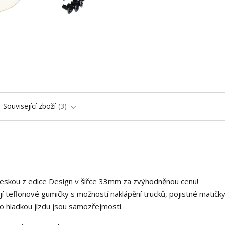
Související zboží
3
deskou z edice Design v šířce 33mm za zvýhodněnou cenu!
í teflonové gumičky s možností naklápění trucků, pojistné matičky
o hladkou jízdu jsou samozřejmostí.