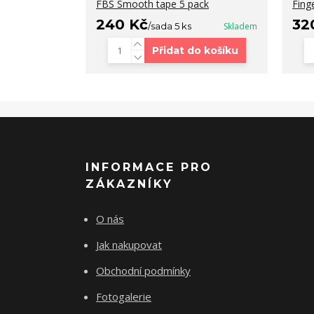
FBS Smooth tape 5 pack
Fing
240 Kč
32
/
sada 5 ks
Skladem
Přidat do košíku
INFORMACE PRO
ZÁKAZNÍKY
O nás
Jak nakupovat
Obchodní podmínky
Fotogalerie