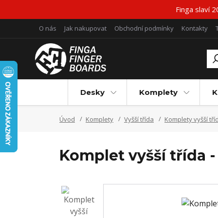
Finga slaví 
O nás
Jak nakupovat
Obchodní podmínky
Kontakty
Desky
Komplety
K
Úvod
Komplety
Vyšší třída
Komplety vyšší tří
Komplet vyšší třída 