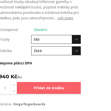
osičkové trucky obsahují teflonové gumičky s
možností naklápění trucků, pojistné matičky proti
samovolnému povolování a ložisková kolečka pro
hladkou jízdu jsou samozřejmostí....
celý popis
Dostupnost
Skladem
Trucky
Kolečka
Nejsme plátci DPH
940 Kč
/
ks
Přidat do košíku
Výrobce:
Finga fingerboards