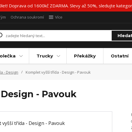
20let! Doprava od 1600kč ZDARMA. Slevy až 50%, sledujte katego
Tým
Ochrana soukromí
Více
Hleda
olečka
Trucky
Překážky
Ostatní
da - Design
Komplet vyšší třída - Design - Pavouk
- Design - Pavouk