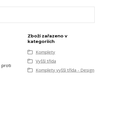
Zboží zařazeno v
kategoriích
Komplety
Vyšší třída
 proti
Komplety vyšší třída - Design