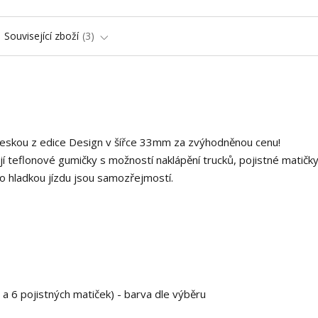
Související zboží
3
deskou z edice Design v šířce 33mm za zvýhodněnou cenu!
í teflonové gumičky s možností naklápění trucků, pojistné matičky
o hladkou jízdu jsou samozřejmostí.
 a 6 pojistných matiček) - barva dle výběru