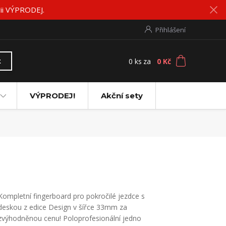
rii VÝPRODEJ.
Přihlášení
0
ks
za
0 Kč
t
VÝPRODEJ!
Akční sety
Kompletní fingerboard pro pokročilé jezdce s
deskou z edice Design v šířce 33mm za
zvýhodněnou cenu! Poloprofesionální jedno