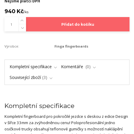
Nejsme plátci DPH
940 Kč
/
ks
Přidat do košíku
Výrobce:
Finga fingerboards
Kompletní specifikace
Komentáře
0
Související zboží
3
Kompletní specifikace
Kompletní fingerboard pro pokročilé jezdce s deskou z edice Design
v šířce 33mm za zvýhodněnou cenu! Poloprofesionální jedno
osičkové trucky obsahují teflonové gumičky s možností naklápění