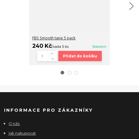
FBS Smooth tape 5 pack
Fingerboard b
240 Kč
320 Kč
/
sada 5 ks
Skladem
/
ks
Přidat do košíku
INFORMACE PRO ZÁKAZNÍKY
O nás
Jak nakupovat