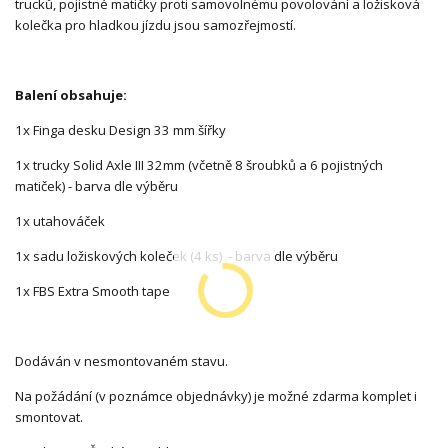
trucků, pojistné matičky proti samovolnému povolování a ložisková
kolečka pro hladkou jízdu jsou samozřejmostí.
Balení obsahuje:
1x Finga desku Design 33 mm šířky
1x trucky Solid Axle III 32mm (včetně 8 šroubků a 6 pojistných
matiček) - barva dle výběru
1x utahováček
1x sadu ložiskových koleček (4 ks) - barva dle výběru
1x FBS Extra Smooth tape
Dodáván v nesmontovaném stavu.
Na požádání (v poznámce objednávky) je možné zdarma komplet i
smontovat.