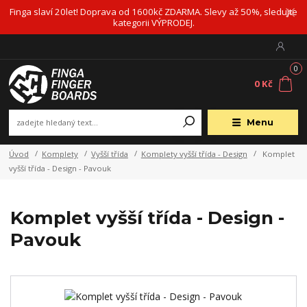
Finga slaví 20let! Doprava od 1600kč ZDARMA. Slevy až 50%, sledujte
kategorii VÝPRODEJ.
0
0 Kč
Menu
Úvod
Komplety
Vyšší třída
Komplety vyšší třída - Design
Komplet
vyšší třída - Design - Pavouk
Komplet vyšší třída - Design -
Pavouk