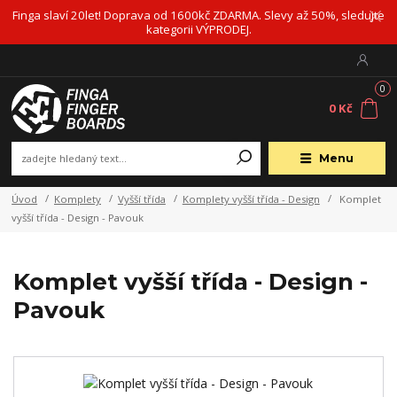
Finga slaví 20let! Doprava od 1600kč ZDARMA. Slevy až 50%, sledujte
kategorii VÝPRODEJ.
0
0 Kč
Menu
Úvod
Komplety
Vyšší třída
Komplety vyšší třída - Design
Komplet
vyšší třída - Design - Pavouk
Komplet vyšší třída - Design -
Pavouk