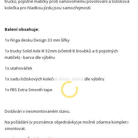
trucků, pojistné matičky proti samovolnému povolování a ložisková
kolečka pro hladkou jízdu jsou samozřejmostí.
Balení obsahuje:
1x Finga desku Design 33 mm šířky
1x trucky Solid Axle III 32mm (včetně 8 šroubků a 6 pojistných
matiček) - barva dle výběru
1x utahováček
1x sadu ložiskových koleček (4 ks) - barva dle výběru
1x FBS Extra Smooth tape
Dodáván v nesmontovaném stavu.
Na požádání (v poznámce objednávky) je možné zdarma komplet i
smontovat.