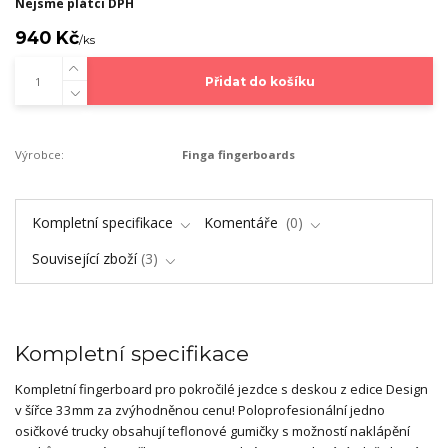
Nejsme plátci DPH
940 Kč
/
ks
Přidat do košíku
Výrobce:
Finga fingerboards
Kompletní specifikace
Komentáře
0
Související zboží
3
Kompletní specifikace
Kompletní fingerboard pro pokročilé jezdce s deskou z edice Design
v šířce 33mm za zvýhodněnou cenu! Poloprofesionální jedno
osičkové trucky obsahují teflonové gumičky s možností naklápění