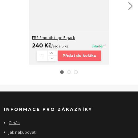
FBS Smooth tape 5 pack
Fingerboard b
240 Kč
320 Kč
/
sada 5 ks
Skladem
/
ks
Přidat do košíku
INFORMACE PRO ZÁKAZNÍKY
O nás
Jak nakupovat