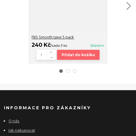
FBS Smooth tape 5 pack
Fingerboard b
240 Kč
320 Kč
/
sada 5 ks
Skladem
/
ks
Přidat do košíku
INFORMACE PRO ZÁKAZNÍKY
O nás
Jak nakupovat