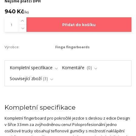
Nejsme plátci DPH
940 Kč
/
ks
Přidat do košíku
Výrobce:
Finga fingerboards
Kompletní specifikace
Komentáře
0
Související zboží
3
Kompletní specifikace
Kompletní fingerboard pro pokročilé jezdce s deskou z edice Design
v šířce 33mm za zvýhodněnou cenu! Poloprofesionální jedno
osičkové trucky obsahují teflonové gumičky s možností naklápění