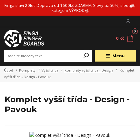
Finga slaví 20let! Doprava od 1600kč ZDARMA. Slevy až 50%, sledujte
kategorii VÝPRODEJ.
0
0 Kč
Menu
Úvod
Komplety
Vyšší třída
Komplety vyšší třída - Design
Komplet
vyšší třída - Design - Pavouk
Komplet vyšší třída - Design -
Pavouk