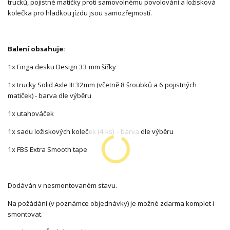
trucků, pojistné matičky proti samovolnému povolování a ložisková
kolečka pro hladkou jízdu jsou samozřejmostí.
Balení obsahuje:
1x Finga desku Design 33 mm šířky
1x trucky Solid Axle III 32mm (včetně 8 šroubků a 6 pojistných
matiček) - barva dle výběru
1x utahováček
1x sadu ložiskových koleček (4 ks) - barva dle výběru
1x FBS Extra Smooth tape
Dodáván v nesmontovaném stavu.
Na požádání (v poznámce objednávky) je možné zdarma komplet i
smontovat.