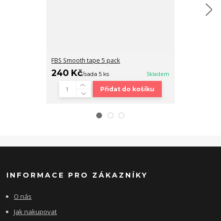
FBS Smooth tape 5 pack
Fingerboard b
240 Kč
320 Kč
/
sada 5 ks
Skladem
/
ks
Přidat do košíku
INFORMACE PRO ZÁKAZNÍKY
O nás
Jak nakupovat