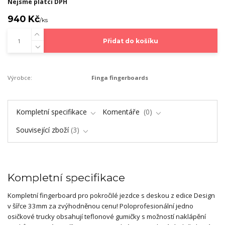
Nejsme plátci DPH
940 Kč
/
ks
Přidat do košíku
Výrobce:
Finga fingerboards
Kompletní specifikace
Komentáře
0
Související zboží
3
Kompletní specifikace
Kompletní fingerboard pro pokročilé jezdce s deskou z edice Design
v šířce 33mm za zvýhodněnou cenu! Poloprofesionální jedno
osičkové trucky obsahují teflonové gumičky s možností naklápění