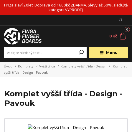
Finga slaví 20let! Doprava od 1600kč ZDARMA. Slevy až 50%, sledujte
kategorii VÝPRODEJ.
0
0 Kč
Menu
Úvod
Komplety
Vyšší třída
Komplety vyšší třída - Design
Komplet
vyšší třída - Design - Pavouk
Komplet vyšší třída - Design -
Pavouk