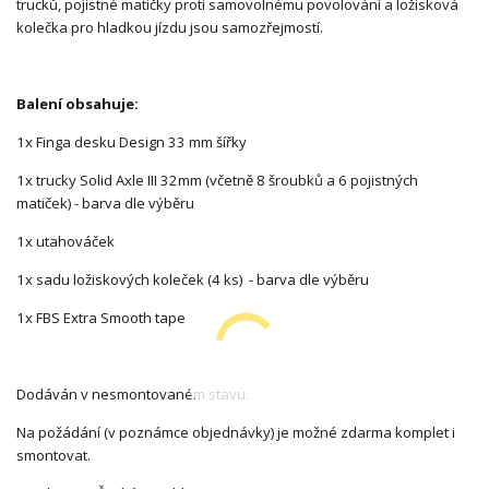
trucků, pojistné matičky proti samovolnému povolování a ložisková
kolečka pro hladkou jízdu jsou samozřejmostí.
Balení obsahuje:
1x Finga desku Design 33 mm šířky
1x trucky Solid Axle III 32mm (včetně 8 šroubků a 6 pojistných
matiček) - barva dle výběru
1x utahováček
1x sadu ložiskových koleček (4 ks) - barva dle výběru
1x FBS Extra Smooth tape
Dodáván v nesmontovaném stavu.
Na požádání (v poznámce objednávky) je možné zdarma komplet i
smontovat.