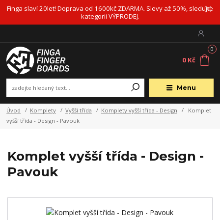
Finga slaví 20let! Doprava od 1600kč ZDARMA. Slevy až 50%, sledujte
kategorii VÝPRODEJ.
0
0 Kč
Menu
Úvod
Komplety
Vyšší třída
Komplety vyšší třída - Design
Komplet
vyšší třída - Design - Pavouk
Komplet vyšší třída - Design -
Pavouk