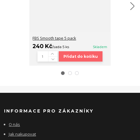
FBS Smooth tape 5 pack
Fingerboard b
240 Kč
320 Kč
/
sada 5 ks
Skladem
/
ks
Přidat do košíku
INFORMACE PRO ZÁKAZNÍKY
O nás
Jak nakupovat