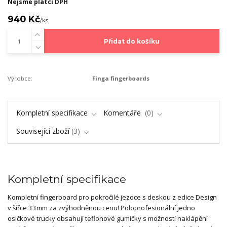
Nejsme plátci DPH
940 Kč
/
ks
Přidat do košíku
Výrobce:
Finga fingerboards
Kompletní specifikace
Komentáře
0
Související zboží
3
Kompletní specifikace
Kompletní fingerboard pro pokročilé jezdce s deskou z edice Design
v šířce 33mm za zvýhodněnou cenu! Poloprofesionální jedno
osičkové trucky obsahují teflonové gumičky s možností naklápění