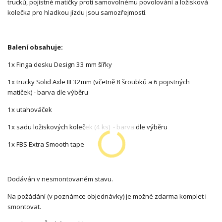
trucků, pojistné matičky proti samovolnému povolování a ložisková
kolečka pro hladkou jízdu jsou samozřejmostí.
Balení obsahuje:
1x Finga desku Design 33 mm šířky
1x trucky Solid Axle III 32mm (včetně 8 šroubků a 6 pojistných
matiček) - barva dle výběru
1x utahováček
1x sadu ložiskových koleček (4 ks) - barva dle výběru
1x FBS Extra Smooth tape
Dodáván v nesmontovaném stavu.
Na požádání (v poznámce objednávky) je možné zdarma komplet i
smontovat.