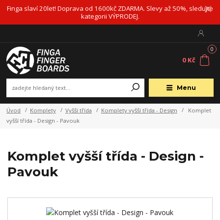
Finga slaví 20let! Doprava od 1600kč ZDARMA. Slevy až 50%, sledujte
kategorii VÝPRODEJ.
0
0 Kč
Menu
Úvod
Komplety
Vyšší třída
Komplety vyšší třída - Design
Komplet
vyšší třída - Design - Pavouk
Komplet vyšší třída - Design -
Pavouk