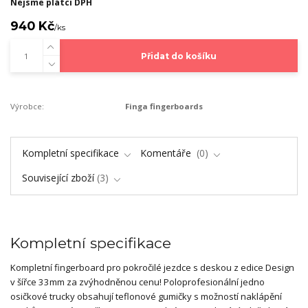
Nejsme plátci DPH
940 Kč
/
ks
Přidat do košíku
Výrobce:
Finga fingerboards
Kompletní specifikace
Komentáře
0
Související zboží
3
Kompletní specifikace
Kompletní fingerboard pro pokročilé jezdce s deskou z edice Design
v šířce 33mm za zvýhodněnou cenu! Poloprofesionální jedno
osičkové trucky obsahují teflonové gumičky s možností naklápění