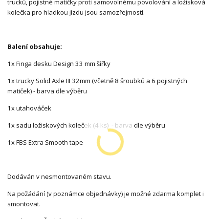
trucků, pojistné matičky proti samovolnému povolování a ložisková
kolečka pro hladkou jízdu jsou samozřejmostí.
Balení obsahuje:
1x Finga desku Design 33 mm šířky
1x trucky Solid Axle III 32mm (včetně 8 šroubků a 6 pojistných
matiček) - barva dle výběru
1x utahováček
1x sadu ložiskových koleček (4 ks) - barva dle výběru
1x FBS Extra Smooth tape
Dodáván v nesmontovaném stavu.
Na požádání (v poznámce objednávky) je možné zdarma komplet i
smontovat.