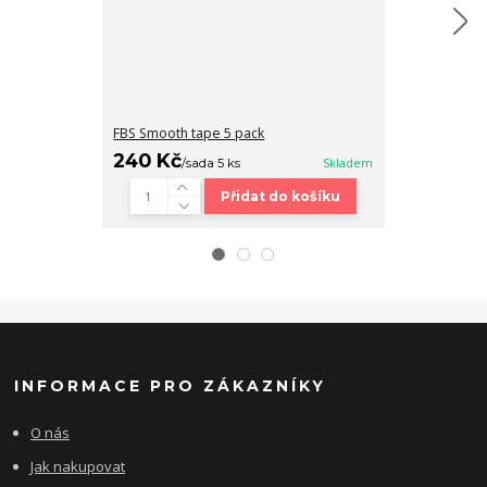
FBS Smooth tape 5 pack
Fingerboard b
240 Kč
320 Kč
/
sada 5 ks
Skladem
/
ks
Přidat do košíku
INFORMACE PRO ZÁKAZNÍKY
O nás
Jak nakupovat