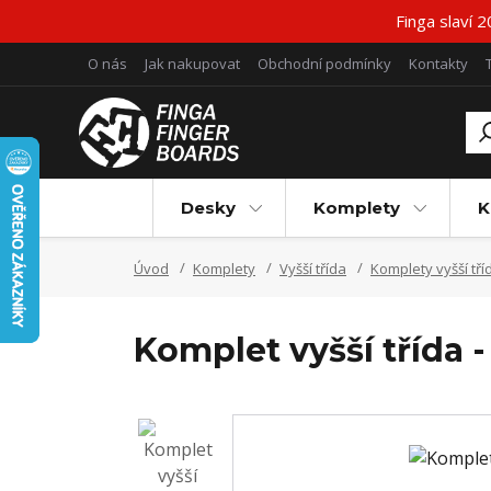
Finga slaví 
O nás
Jak nakupovat
Obchodní podmínky
Kontakty
Desky
Komplety
K
Úvod
Komplety
Vyšší třída
Komplety vyšší tří
Komplet vyšší třída 