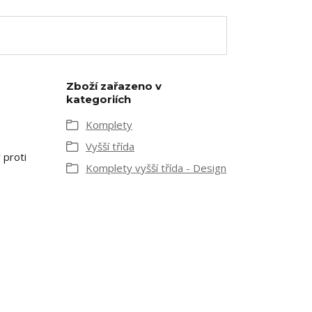
Zboží zařazeno v
kategoriích
Komplety
Vyšší třída
 proti
Komplety vyšší třída - Design