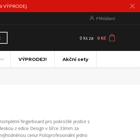
rii VÝPRODEJ.
Přihlášení
0
ks
za
0 Kč
t
VÝPRODEJ!
Akční sety
Kompletní fingerboard pro pokročilé jezdce s
deskou z edice Design v šířce 33mm za
zvýhodněnou cenu! Poloprofesionální jedno