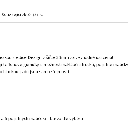
Související zboží
3
deskou z edice Design v šířce 33mm za zvýhodněnou cenu!
í teflonové gumičky s možností naklápění trucků, pojistné matičky
o hladkou jízdu jsou samozřejmostí.
 a 6 pojistných matiček) - barva dle výběru