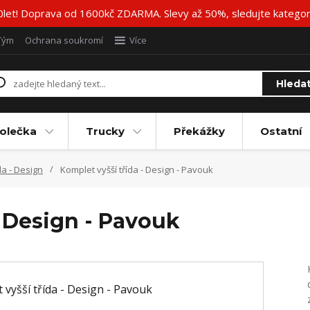
20let! Doprava od 1600kč ZDARMA. Slevy až 50%, sledujte katego
Tým
Ochrana soukromí
Více
Hleda
olečka
Trucky
Překážky
Ostatní
da - Design
Komplet vyšší třída - Design - Pavouk
- Design - Pavouk