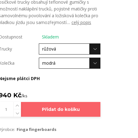
osičkové trucky obsahují teflonové gumičky s
možností naklápění trucků, pojistné matičky proti
samovolnému povolování a ložisková kolečka pro
hladkou jízdu jsou samozřejmostí....
celý popis
Dostupnost
Skladem
Trucky
Kolečka
Nejsme plátci DPH
940 Kč
/
ks
Přidat do košíku
Výrobce:
Finga fingerboards