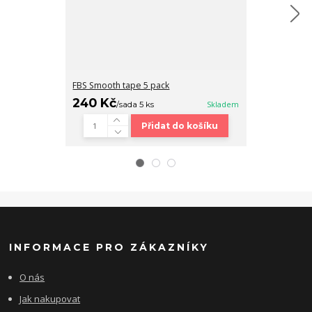
FBS Smooth tape 5 pack
Fingerboard b
240 Kč
320 Kč
/
sada 5 ks
Skladem
/
ks
Přidat do košíku
INFORMACE PRO ZÁKAZNÍKY
O nás
Jak nakupovat