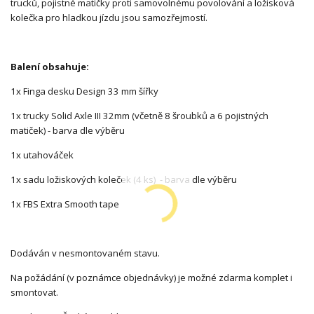
trucků, pojistné matičky proti samovolnému povolování a ložisková
kolečka pro hladkou jízdu jsou samozřejmostí.
Balení obsahuje:
1x Finga desku Design 33 mm šířky
1x trucky Solid Axle III 32mm (včetně 8 šroubků a 6 pojistných
matiček) - barva dle výběru
1x utahováček
1x sadu ložiskových koleček (4 ks) - barva dle výběru
1x FBS Extra Smooth tape
Dodáván v nesmontovaném stavu.
Na požádání (v poznámce objednávky) je možné zdarma komplet i
smontovat.