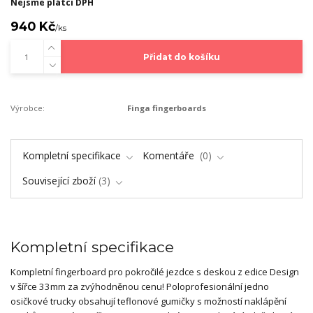
Nejsme plátci DPH
940 Kč
/
ks
Přidat do košíku
Výrobce:
Finga fingerboards
Kompletní specifikace
Komentáře
0
Související zboží
3
Kompletní specifikace
Kompletní fingerboard pro pokročilé jezdce s deskou z edice Design
v šířce 33mm za zvýhodněnou cenu! Poloprofesionální jedno
osičkové trucky obsahují teflonové gumičky s možností naklápění